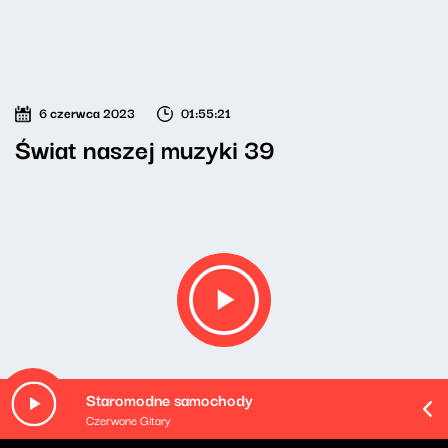
6 czerwca 2023
01:55:21
Świat naszej muzyki 39
Staromodne samochody
Czerwone Gitary