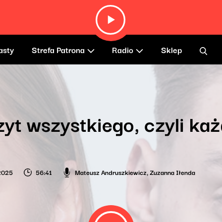
asty
Strefa Patrona
Radio
Sklep
yt wszystkiego, czyli każ
2025
56:41
Mateusz Andruszkiewicz
,
Zuzanna Iłenda