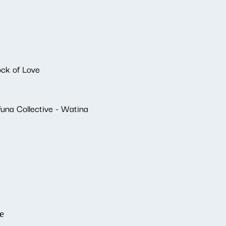
ock of Love
una Collective - Watina
е