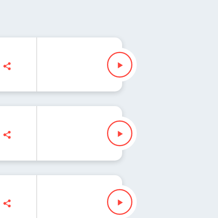
ażda lista świata 274
, Zuzanna Iłenda
ażda lista świata 273
 Zuzanna Iłenda
ażda lista świata 272
da