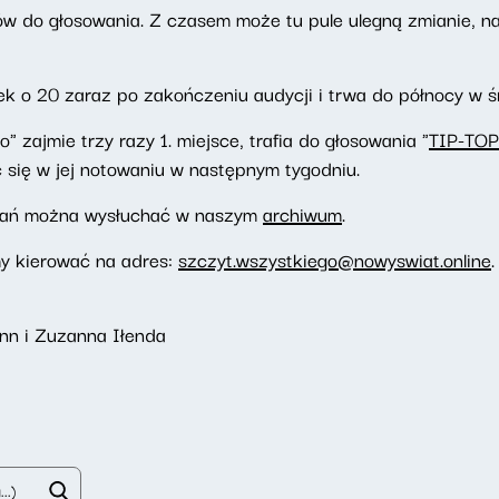
rów do głosowania. Z czasem może tu pule ulegną zmianie, n
k o 20 zaraz po zakończeniu audycji i trwa do północy w ś
 zajmie trzy razy 1. miejsce, trafia do głosowania "
TIP-TOP
 się w jej notowaniu w następnym tygodniu.
wań można wysłuchać w naszym
archiwum
.
my kierować na adres:
szczyt.wszystkiego@nowyswiat.online
.
nn i Zuzanna Iłenda