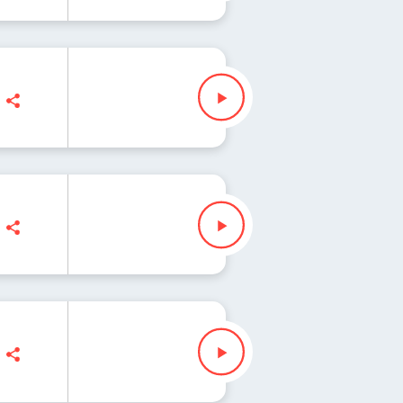
żda lista świata 271
ażda lista świata 270
Zuzanna Iłenda
ażda lista świata 269
Iłenda