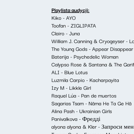
Playlista audycji:
Kiko - AYO
Toofan - ZIGLIPATA
Clairo - Juna
William J. Canning & Cryogeyser - L
The Young Gods - Appear Disappear
Baterija - Psychedelic Woman
Calypso Rose & Santana & The Garif
ALI - Blue Lotus
Luzmila Carpio - Kacharpayita
Izy M - Likkle Girl
Raquel Lúa - Pan de muertos
Sagarias Tsam - Nâma He Ta Ge Hâ
Alina Pash - Ukrainian Girls
Panivalkova - Фредді
alyona alyona & Kler - Запроси мен