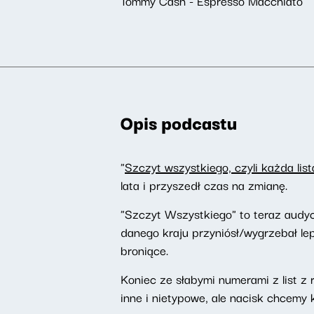
Tommy Cash - Espresso Macchiato
Opis podcastu
"
Szczyt wszystkiego, czyli każda list
lata i przyszedł czas na zmianę.
"Szczyt Wszystkiego" to teraz audyc
danego kraju przyniósł/wygrzebał le
broniące.
Koniec ze słabymi numerami z list 
inne i nietypowe, ale nacisk chcemy 