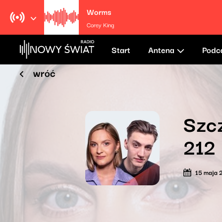
Worms
Corey King
Start
Antena
Podc
wróć
Szcz
212
15 maja 