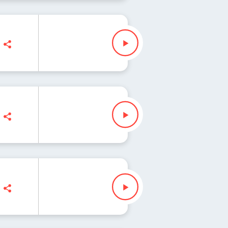
ażda lista świata 268
ażda lista świata 267
ażda lista świata 266
nn, Zuzanna Iłenda