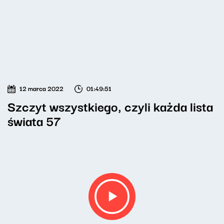
12 marca 2022
01:49:51
Szczyt wszystkiego, czyli każda lista
świata 57