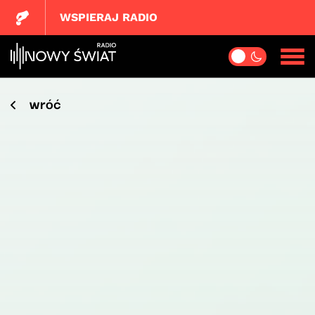
WSPIERAJ RADIO
wróć