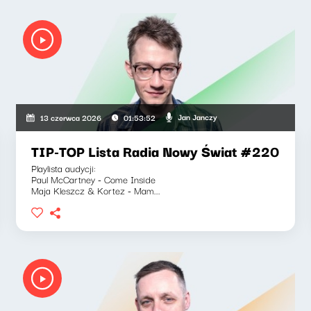
Jan Janczy
13 czerwca 2026
01:53:52
TIP-TOP Lista Radia Nowy Świat #220
Playlista audycji:
Paul McCartney - Come Inside
Maja Kleszcz & Kortez - Mam...