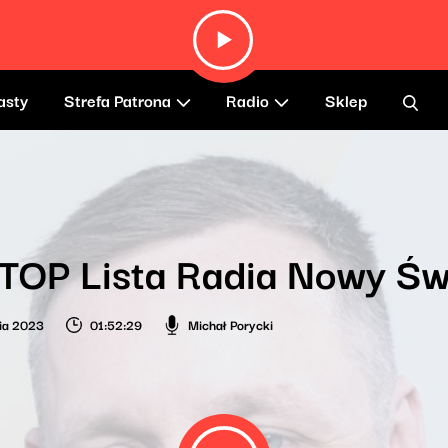
asty
Strefa Patrona
Radio
Sklep
-TOP Lista Radia Nowy Ś
ia 2023
01:52:29
Michał Porycki