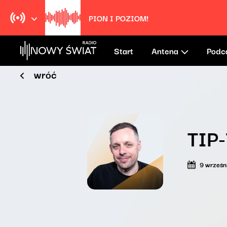
PION I POZIOM!
Start
Antena
Podc
wróć
TIP
9 wrześn