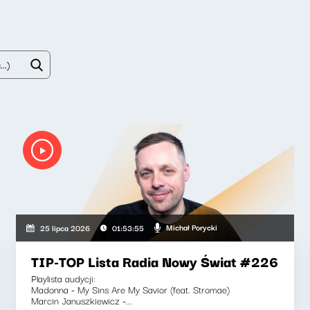
Michał Porycki
25 lipca 2026
01:53:55
TIP-TOP Lista Radia Nowy Świat #226
Playlista audycji:
Madonna - My Sins Are My Savior (feat. Stromae)
Marcin Januszkiewicz -...