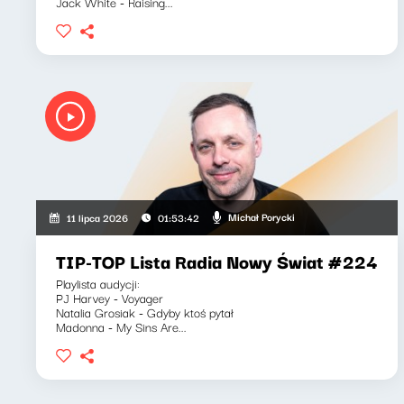
Jack White - Raising...
Michał Porycki
11 lipca 2026
01:53:42
TIP-TOP Lista Radia Nowy Świat #224
Playlista audycji:
PJ Harvey - Voyager
Natalia Grosiak - Gdyby ktoś pytał
Madonna - My Sins Are...