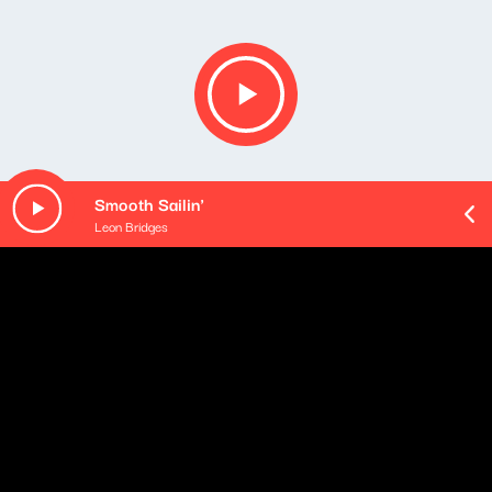
Smooth Sailin'
Leon Bridges
Opis podcastu
[PODCAST EXTRA]