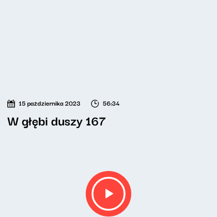
15 października 2023
56:34
W głębi duszy 167