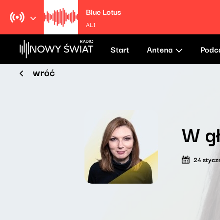
Blue Lotus
ALI
Start
Antena
Podc
wróć
W gł
24 stycz