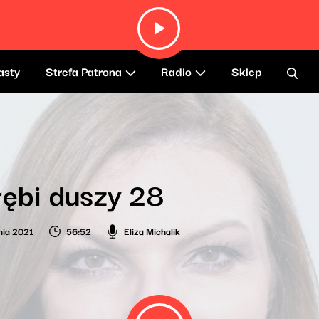
asty
Strefa Patrona
Radio
Sklep
ębi duszy 28
nia 2021
56:52
Eliza Michalik