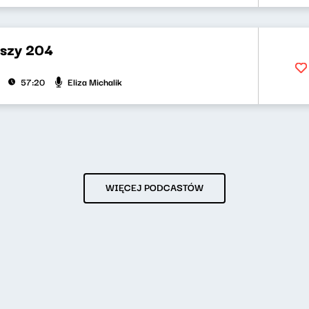
uszy 204
Eliza Michalik
57:20
WIĘCEJ PODCASTÓW