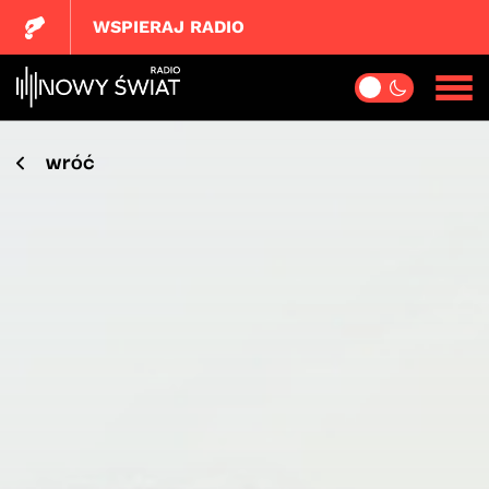
WSPIERAJ RADIO
wróć