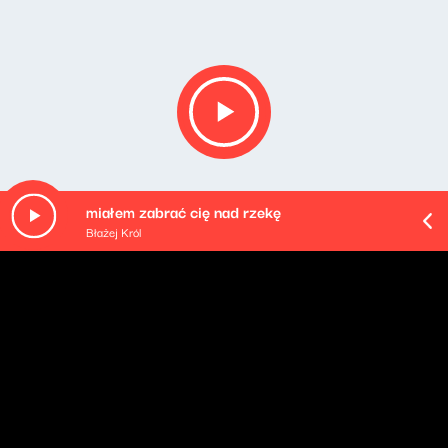
miałem zabrać cię nad rzekę
Błażej Król
Opis podcastu