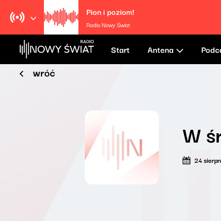
Pion i poziom!
Radio Nowy Świat
Start
Antena
Podc
wróć
W ś
24 sierp