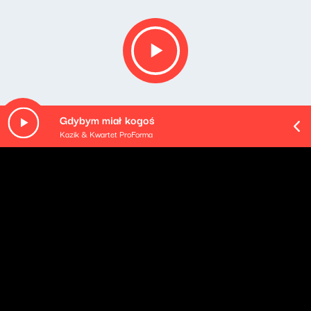
Gdybym miał kogoś
Kazik & Kwartet ProForma
Opis podcastu
Tematy ważne, ciekawe i inspirujące. Goście, którzy
potrafią zaciekawić tym, w czym sami czują się