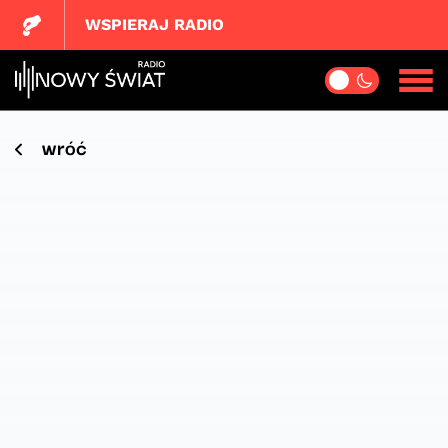
WSPIERAJ RADIO
wróć