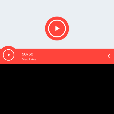
50/50
Miso Extra
Opis podcastu