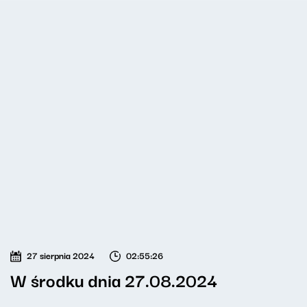
27 sierpnia 2024
02:55:26
W środku dnia 27.08.2024