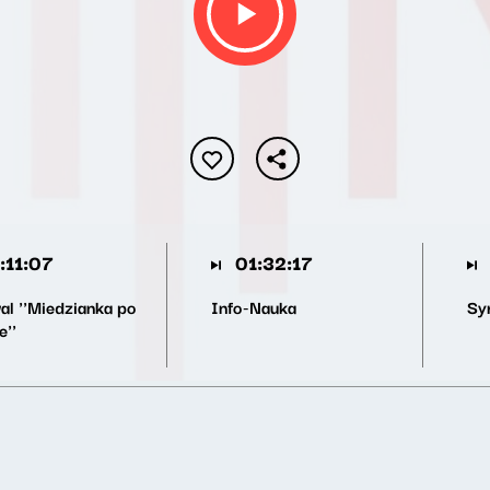
:11:07
01:32:17
wal ''Miedzianka po
Info-Nauka
Sy
e''