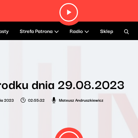
asty
Strefa Patrona
Radio
Sklep
rodku dnia 29.08.2023
nia 2023
02:55:32
Mateusz Andruszkiewicz