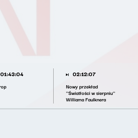
01:43:04
02:12:07
rop
Nowy przekład
''Światłości w sierpniu''
Williama Faulknera