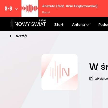
Anszuła (feat. Ania Grąbczewska)
Bajzel
Start
Antena
Podc
wróć
W ś
29 sierp