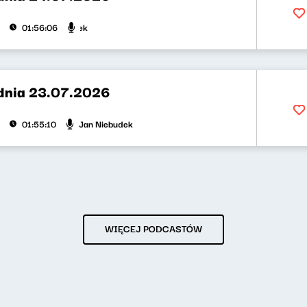
Agnieszka Lipka-Barnett, 
01:56:06
dnia 23.07.2026
Jan Niebudek
01:55:10
WIĘCEJ PODCASTÓW