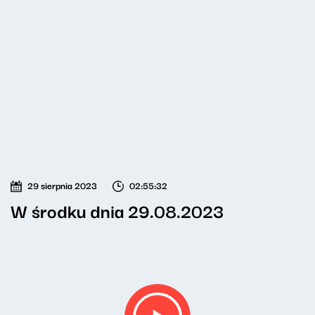
29 sierpnia 2023
02:55:32
W środku dnia 29.08.2023