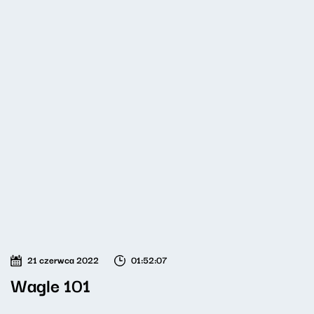
21 czerwca 2022
01:52:07
Wagle 101