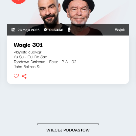
wski, Bartosz "Fisz" Waglewski
Wojciech Waglewsk
26 maja 2026
01:53:58
Wagle 301
Playlista audycji:
Yu Su - Cul De Sac
Topdown Dialectic - False LP A - 02
John Beltran &...
WIĘCEJ PODCASTÓW