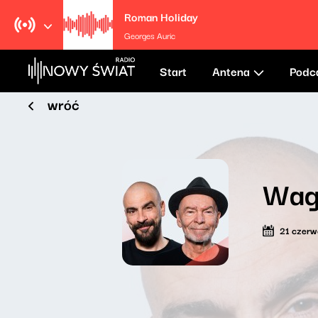
Roman Holiday
Georges Auric
Start
Antena
Podc
wróć
Wag
21 czer