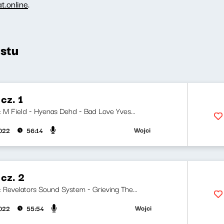
.online
.
stu
cz. 1
i: M Field - Hyenas Dehd - Bad Love Yves...
Wojciech Waglewski, Bartosz "Fisz"
022
56:14
cz. 2
i: Revelators Sound System - Grieving The...
Wojciech Waglewski, Bartosz "Fisz
022
55:54