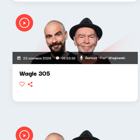
Bartosz "Fisz" Waglewski
23 czerwca 2026
01:53:18
Wagle 305