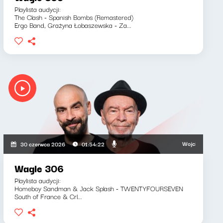
Playlista audycji:
The Clash - Spanish Bombs (Remastered)
Ergo Band, Grażyna Łobaszewska - Za...
Wojciech Waglewski,
30 czerwca 2026
01:54:22
Wagle 306
Playlista audycji:
Homeboy Sandman & Jack Splash - TWENTYFOURSEVEN
South of France & Crl...