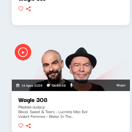
Wojciech Waglew
14 lipca 2026
01:53:49
Wagle 308
Playlista audycji:
Blood, Sweat & Tears - Lucretia Mac Evil
Violent Femmes - Blister In The...