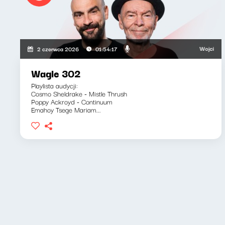
Wojciech Wagle
2 czerwca 2026
01:54:17
Wagle 302
Playlista audycji:
Cosmo Sheldrake - Mistle Thrush
Poppy Ackroyd - Continuum
Emahoy Tsege Mariam...