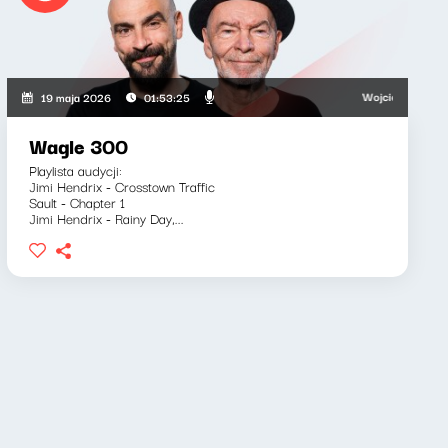
i, Bartosz "Fisz" Waglewski
Wojciech Waglewski, B
19 maja 2026
01:53:25
Wagle 300
Playlista audycji:
Jimi Hendrix - Crosstown Traffic
Sault - Chapter 1
Jimi Hendrix - Rainy Day,...