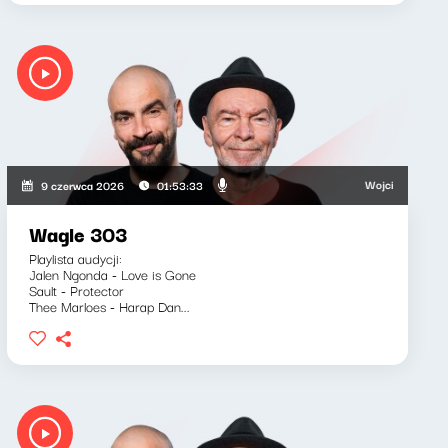
ki, Bartosz "Fisz" Waglewski
Wojciech Waglewski, 
9 czerwca 2026
01:53:33
Wagle 303
Playlista audycji:
Jalen Ngonda - Love is Gone
Sault - Protector
Thee Marloes - Harap Dan...