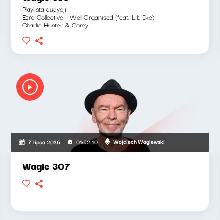
Playlista audycji:
Ezra Collective - Well Organised (feat. Lila Ike)
Charlie Hunter & Corey...
ski, Bartosz "Fisz" Waglewski
Wojciech Waglewski
7 lipca 2026
01:52:10
Wagle 307