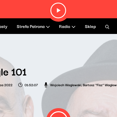
asty
Strefa Patrona
Radio
Sklep
le 101
wca 2022
01:52:07
Wojciech Waglewski
,
Bartosz "Fisz" Waglew