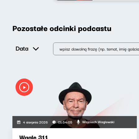
Pozostałe odcinki podcastu
Data
Wojciech Waglewski
4 sierpnia 2026
01:54:05
Wagle 311