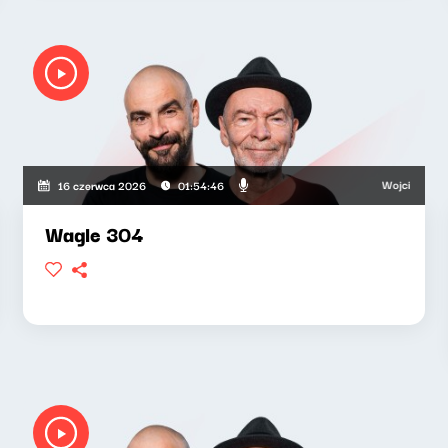
Wojciech Waglews
16 czerwca 2026
01:54:46
Wagle 304