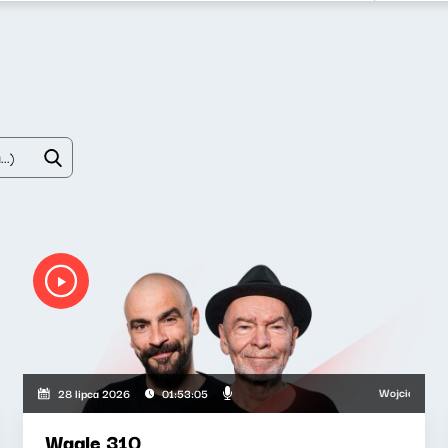
Wojciech Waglewsk
28 lipca 2026
01:53:05
Wagle 310