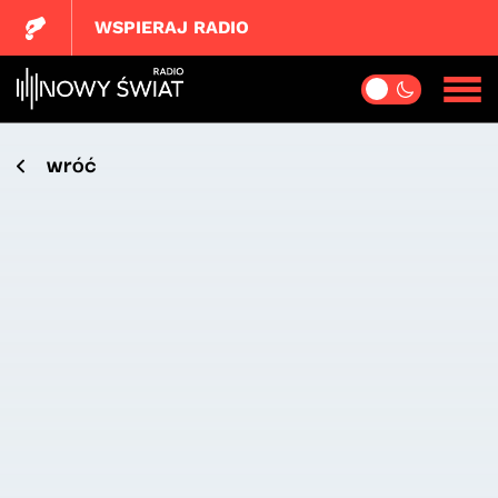
WSPIERAJ RADIO
wróć