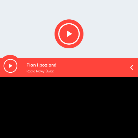
Pion i poziom!
Radio Nowy Świat
O odcinku