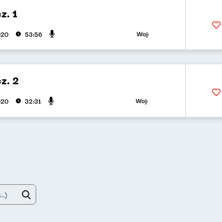
z. 1
Wojciech Waglewski, Bartosz "Fis
020
53:56
z. 2
Wojciech Waglewski, Bartosz "Fis
020
32:31