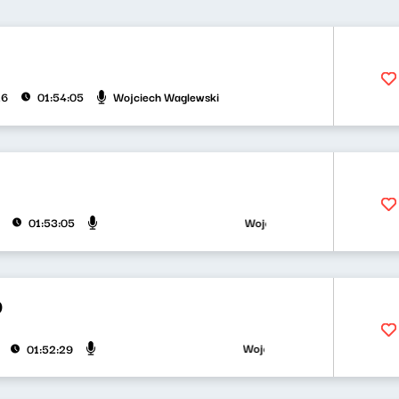
Wojciech Waglewski
26
01:54:05
Wojciech Waglewski, Bartosz "Fis
01:53:05
9
Wojciech Waglewski, Bartosz "Fis
01:52:29