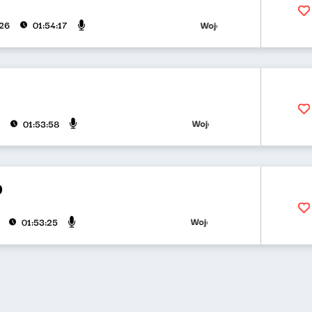
Wojciech Waglewski, Bartosz "F
026
01:54:17
Wojciech Waglewski, Bartosz "Fis
01:53:58
0
Wojciech Waglewski, Bartosz "Fis
01:53:25