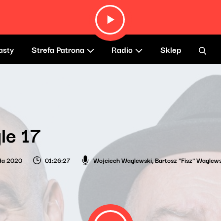
asty
Strefa Patrona
Radio
Sklep
le 17
ada 2020
01:26:27
Wojciech Waglewski
,
Bartosz "Fisz" Waglews