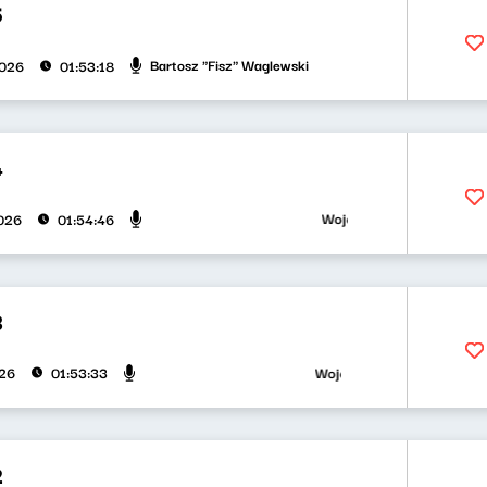
5
Bartosz "Fisz" Waglewski
2026
01:53:18
4
Wojciech Waglewski, Bartosz 
026
01:54:46
3
Wojciech Waglewski, Bartosz "
026
01:53:33
2