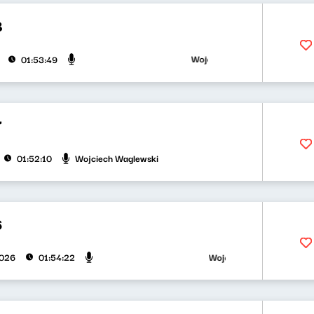
8
Wojciech Waglewski, Bartosz "Fis
01:53:49
7
Wojciech Waglewski
01:52:10
6
Wojciech Waglewski, Bartosz 
2026
01:54:22