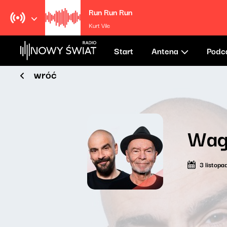
Run Run Run
Kurt Vile
Start
Antena
Podc
wróć
Wag
3 listop