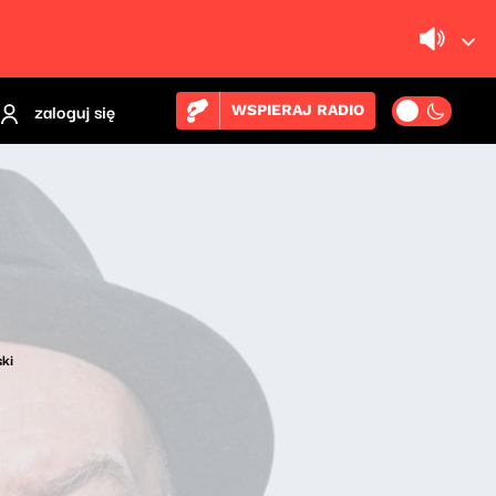
zaloguj się
WSPIERAJ RADIO
ki