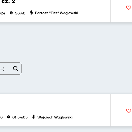
 cz. 2
Bartosz "Fisz" Waglewski
024
56:40
Wojciech Waglewski
26
01:54:05