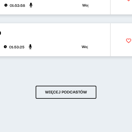
Wojciech Waglewski, Bartosz "F
01:53:58
0
Wojciech Waglewski, Bartosz "Fi
01:53:25
WIĘCEJ PODCASTÓW