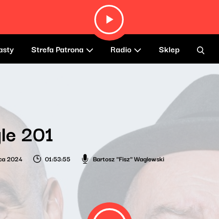
asty
Strefa Patrona
Radio
Sklep
le 201
ca 2024
01:53:55
Bartosz "Fisz" Waglewski