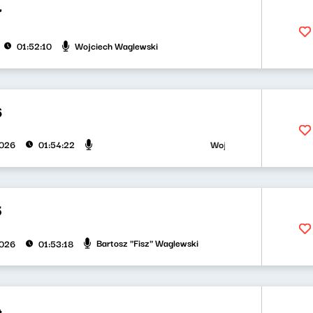
7
Wojciech Waglewski
01:52:10
6
Wojciech Waglewski, Bartosz
2026
01:54:22
5
Bartosz "Fisz" Waglewski
2026
01:53:18
4