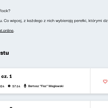
Rock?
. Co więcej, z każdego z nich wybierają perełki, którymi dzi
.online
.
stu
cz. 1
Bartosz "Fisz" Waglewski
024
57:14