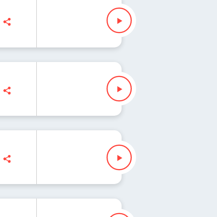
 "Fisz" Waglewski