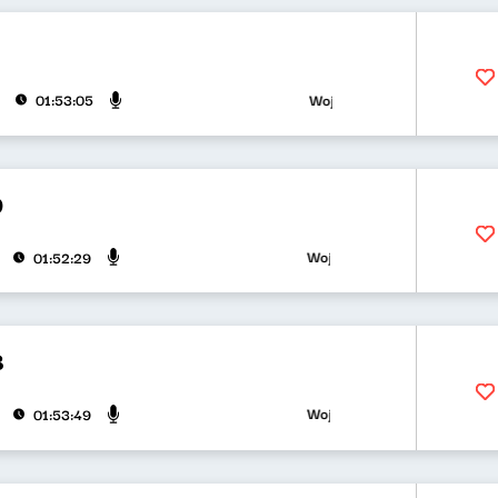
Wojciech Waglewski, Bartosz "F
01:53:05
9
Wojciech Waglewski, Bartosz "Fi
01:52:29
8
Wojciech Waglewski, Bartosz "Fi
01:53:49