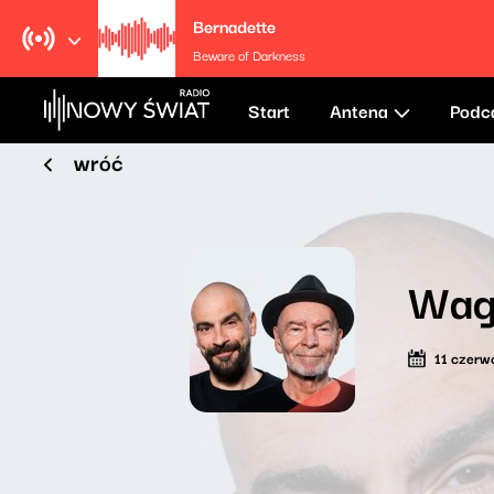
Bernadette
Beware of Darkness
Start
Antena
Podc
wróć
Wag
11 czerw