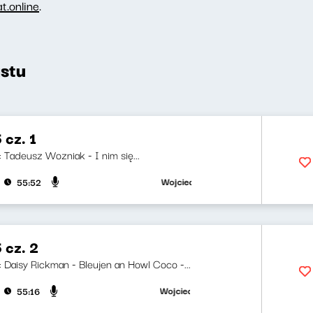
.online
.
stu
 cz. 1
i: Tadeusz Wozniak - I nim się...
Wojciech Waglewski, Bartosz "Fisz" Wagle
55:52
 cz. 2
i: Daisy Rickman - Bleujen an Howl Coco -...
Wojciech Waglewski, Bartosz "Fisz" Wagle
55:16