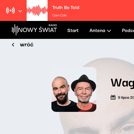
Truth Be Told
Cam Cole
Start
Antena
Podc
wróć
Wag
9 lipca 