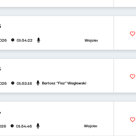
6
Wojciech Waglewski, Bartosz "Fis
2026
01:54:22
5
Bartosz "Fisz" Waglewski
2026
01:53:18
4
Wojciech Waglewski, Bartosz "Fis
026
01:54:46