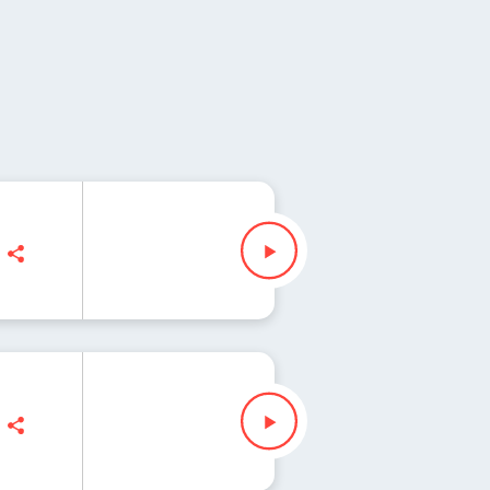
wski
wski