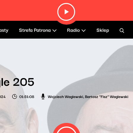
asty
Strefa Patrona
Radio
Sklep
le 205
2024
01:51:08
Wojciech Waglewski
,
Bartosz "Fisz" Waglewski