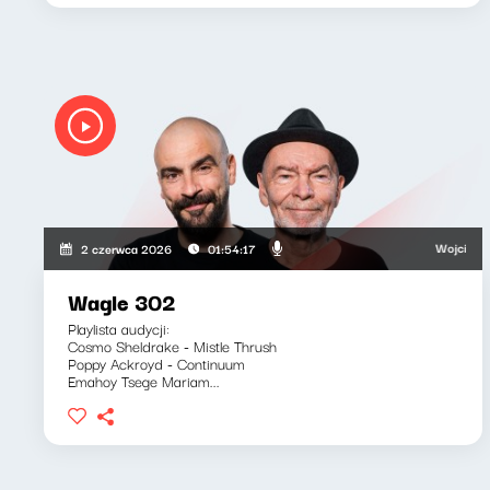
Wojciech Wagle
2 czerwca 2026
01:54:17
Wagle 302
Playlista audycji:
Cosmo Sheldrake - Mistle Thrush
Poppy Ackroyd - Continuum
Emahoy Tsege Mariam...