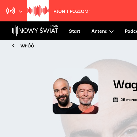
PION I POZIOM!
Start
Antena
Podc
wróć
Wag
25 marc