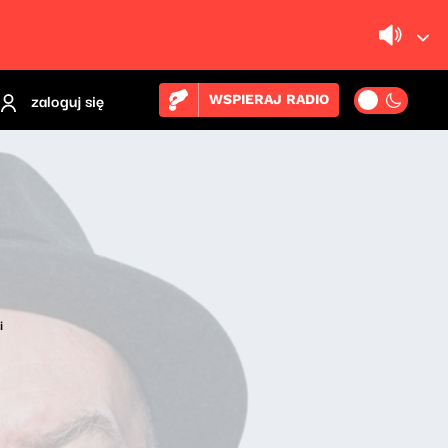
zaloguj się
WSPIERAJ RADIO
i