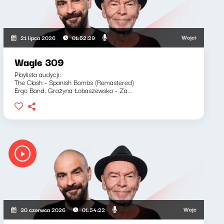
i, Bartosz "Fisz" Waglewski
Wojciech Waglewski, B
21 lipca 2026
01:52:29
Wagle 309
Playlista audycji:
The Clash - Spanish Bombs (Remastered)
Ergo Band, Grażyna Łobaszewska - Za...
Wojciech Waglewski,
30 czerwca 2026
01:54:22