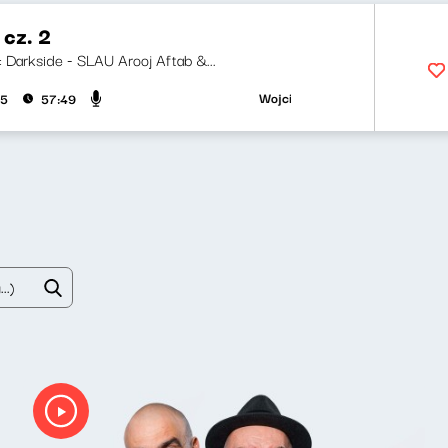
 cz. 2
i: Darkside - SLAU Arooj Aftab &...
Wojciech Waglewski, Bartosz "Fisz" 
25
57:49