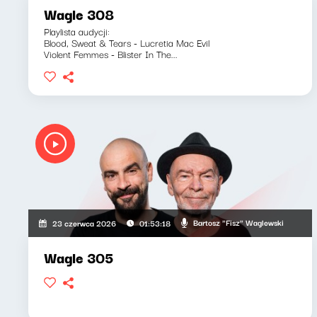
Wagle 308
Playlista audycji:
Blood, Sweat & Tears - Lucretia Mac Evil
Violent Femmes - Blister In The...
Bartosz "Fisz" Waglewski
23 czerwca 2026
01:53:18
Wagle 305