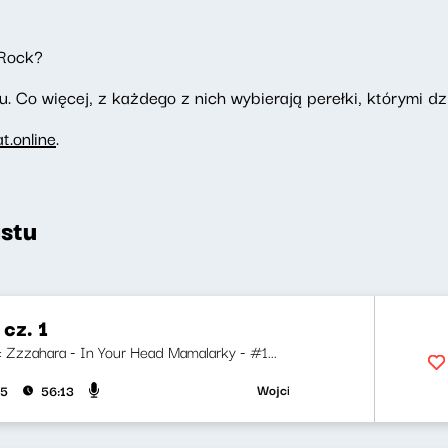
Rock?
. Co więcej, z każdego z nich wybierają perełki, którymi dzi
.online
.
stu
cz. 1
i: Zzzahara - In Your Head Mamalarky - #1...
Wojciech Waglewski, Bartosz "Fisz" W
25
56:13