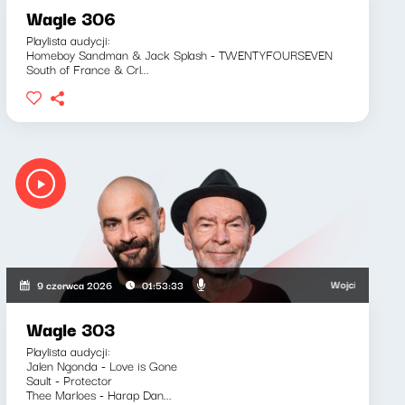
Wagle 306
Playlista audycji:
Homeboy Sandman & Jack Splash - TWENTYFOURSEVEN
South of France & Crl...
ki, Bartosz "Fisz" Waglewski
Wojciech Waglewski, 
9 czerwca 2026
01:53:33
Wagle 303
Playlista audycji:
Jalen Ngonda - Love is Gone
Sault - Protector
Thee Marloes - Harap Dan...