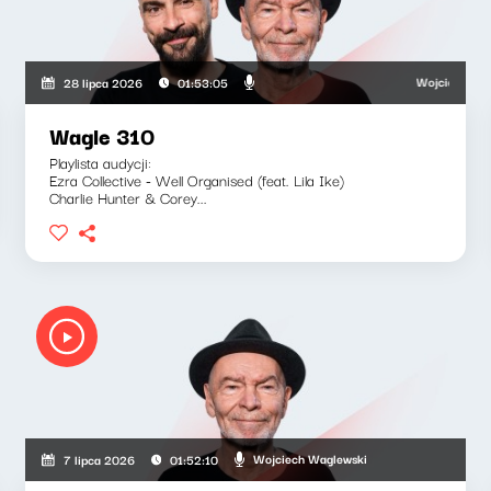
Wojciech Waglewsk
28 lipca 2026
01:53:05
Wagle 310
Playlista audycji:
Ezra Collective - Well Organised (feat. Lila Ike)
Charlie Hunter & Corey...
ski, Bartosz "Fisz" Waglewski
Wojciech Waglewski
7 lipca 2026
01:52:10