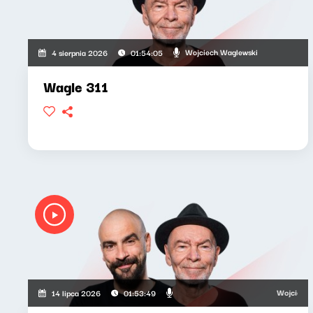
Wojciech Waglewski
4 sierpnia 2026
01:54:05
Wagle 311
Wojciech Waglew
14 lipca 2026
01:53:49