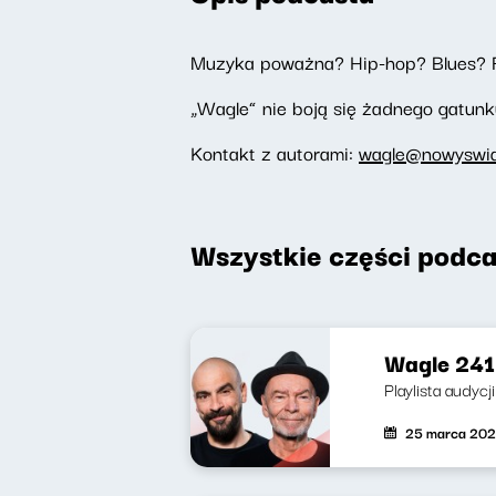
Muzyka poważna? Hip-hop? Blues? 
„Wagle” nie boją się żadnego gatunku
Kontakt z autorami:
wagle@nowyswiat
Wszystkie części podca
Wagle 241 
Playlista audycj
25 marca 20