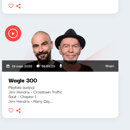
i, Bartosz "Fisz" Waglewski
Wojciech Waglewski, B
19 maja 2026
01:53:25
Wagle 300
Playlista audycji:
Jimi Hendrix - Crosstown Traffic
Sault - Chapter 1
Jimi Hendrix - Rainy Day,...