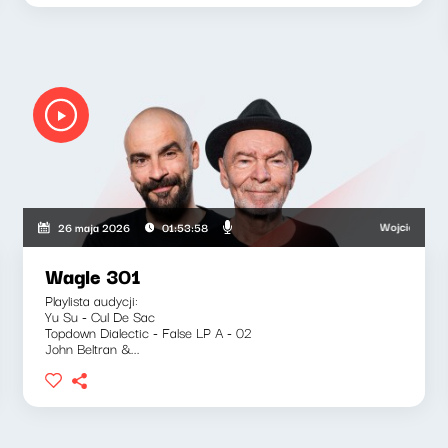
wski, Bartosz "Fisz" Waglewski
Wojciech Waglewsk
26 maja 2026
01:53:58
Wagle 301
Playlista audycji:
Yu Su - Cul De Sac
Topdown Dialectic - False LP A - 02
John Beltran &...