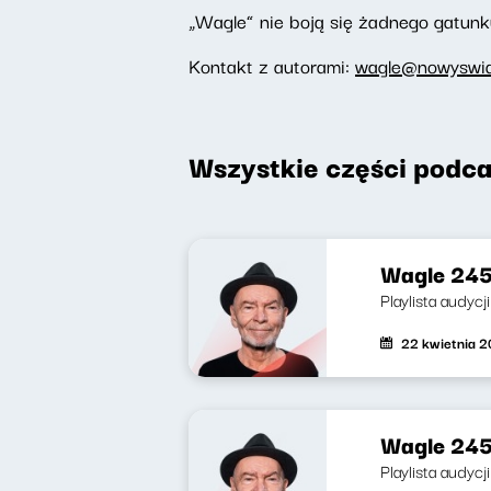
„Wagle” nie boją się żadnego gatunku
Kontakt z autorami:
wagle@nowyswiat
Wszystkie części podca
Wagle 245
Playlista audycj
22 kwietnia 
Wagle 245
Playlista audycj