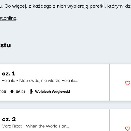
. Co więcej, z każdego z nich wybierają perełki, którymi dzi
.online
.
stu
 cz. 1
i: Polanie - Nieprawda, nie wierzę Polanie...
Wojciech Waglewski
2025
56:21
 cz. 2
i: Marc Ribot - When the World's on...