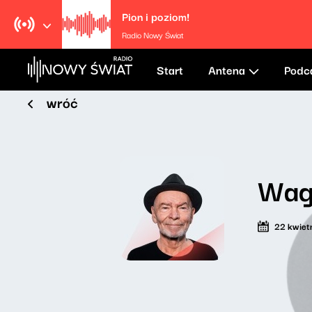
Pion i poziom!
Radio Nowy Świat
Start
Antena
Podc
wróć
Wag
22 kwiet