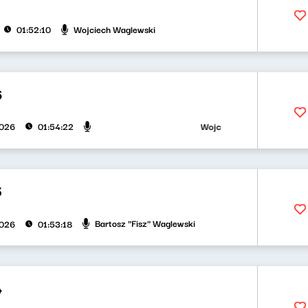
Wojciech Waglewski
01:52:10
6
Wojciech Waglewski, Bartosz "
2026
01:54:22
5
Bartosz "Fisz" Waglewski
2026
01:53:18
4