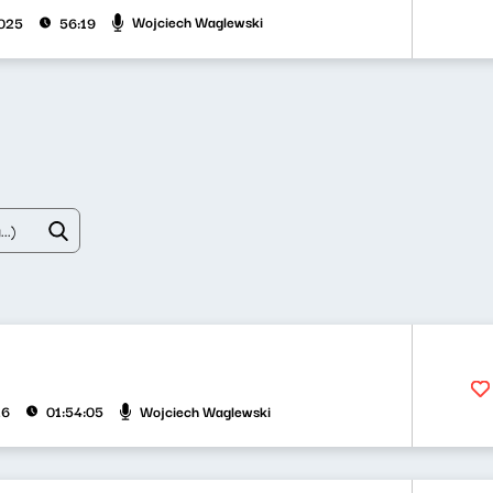
Wojciech Waglewski
2025
56:19
Wojciech Waglewski
26
01:54:05