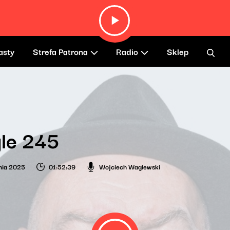
asty
Strefa Patrona
Radio
Sklep
le 245
nia 2025
01:52:39
Wojciech Waglewski