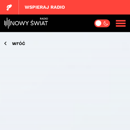
WSPIERAJ RADIO
wróć