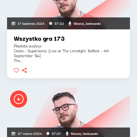
Maciej Jankowski
17 kwietnia 2024
57:23
Wszystko gra 173
Playlista audycji:
Oasis - Supersonic (Live at The Limelight, Belfast - 4th
September '94)
The...
Maciej Jankowski
27 marca 2024
57:07