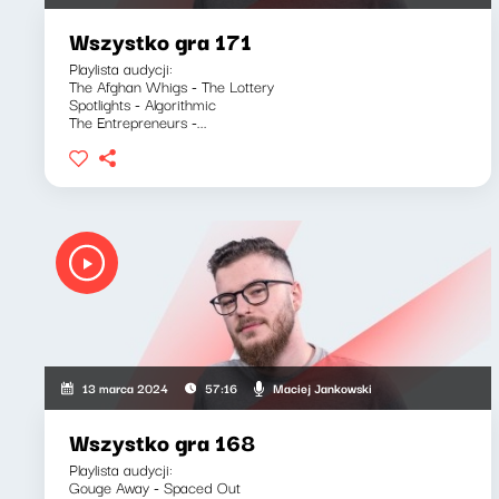
Wszystko gra 171
Playlista audycji:
The Afghan Whigs - The Lottery
Spotlights - Algorithmic
The Entrepreneurs -...
Maciej Jankowski
13 marca 2024
57:16
Wszystko gra 168
Playlista audycji:
Gouge Away - Spaced Out