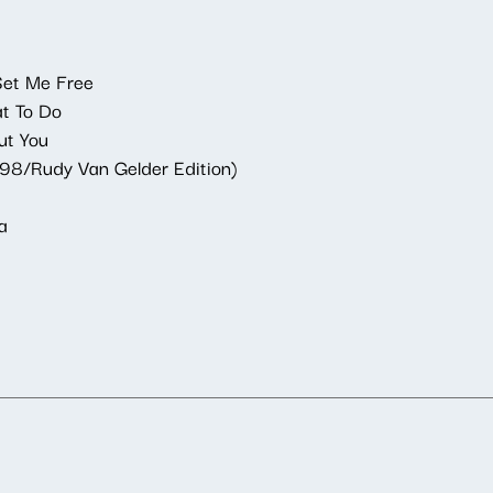
Set Me Free
t To Do
ut You
998/Rudy Van Gelder Edition)
a