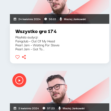
Maciej Jankowski
24 kwietnia 2024
56:13
Wszystko gra 174
Playlista audycji:
Fangclub - Out Of My Head
Pearl Jam - Waiting For Stevie
Pearl Jam - Got To...
Maciej Jankowski
3 kwietnia 2024
57:23