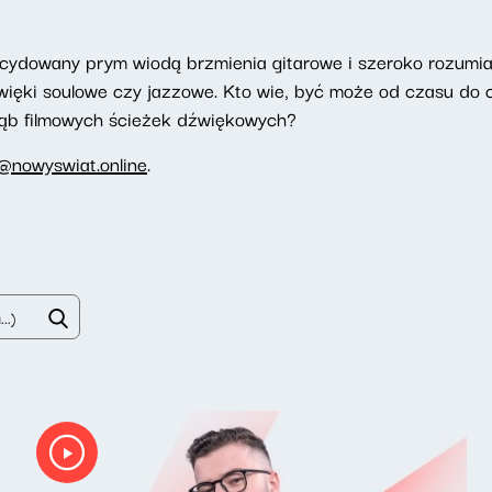
ecydowany prym wiodą brzmienia gitarowe i szeroko rozumiany
więki soulowe czy jazzowe. Kto wie, być może od czasu do 
łąb filmowych ścieżek dźwiękowych?
@nowyswiat.online
.