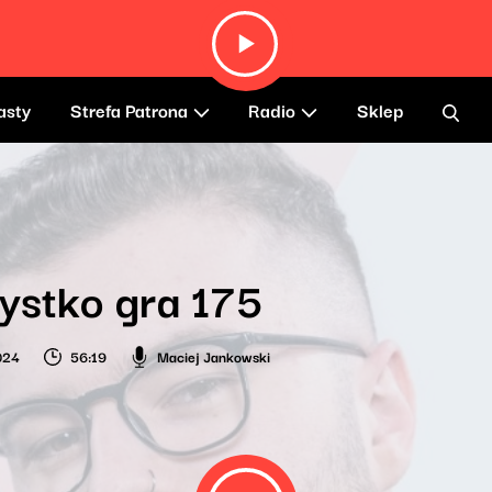
asty
Strefa Patrona
Radio
Sklep
ystko gra 175
024
56:19
Maciej Jankowski