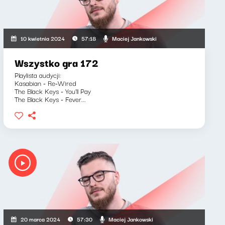
Maciej Jankowski
10 kwietnia 2024
57:18
Wszystko gra 172
Playlista audycji:
Kasabian - Re-Wired
The Black Keys - You'll Pay
The Black Keys - Fever...
Maciej Jankowski
20 marca 2024
57:30