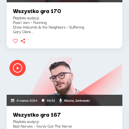
Wszystko gra 170
Playlista audycji:
Pearl Jam - Running
Drew Holcomb & the Neighbors - Suffering
Gary Clark...
Maciej Jankowski
6 marca 2024
56:51
Wszystko gra 167
Playlista audycji:
Bad Nerves - You've Got The Nerve