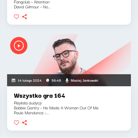
Fangclub - Attention
David Gilmour - No...
Maciej Jankowski
14 lutego 2024
56:49
Wszystko gra 164
Playlista audycji:
Bobbie Gentry - He Made A Woman Out Of Me
Paulo Mendonca -...