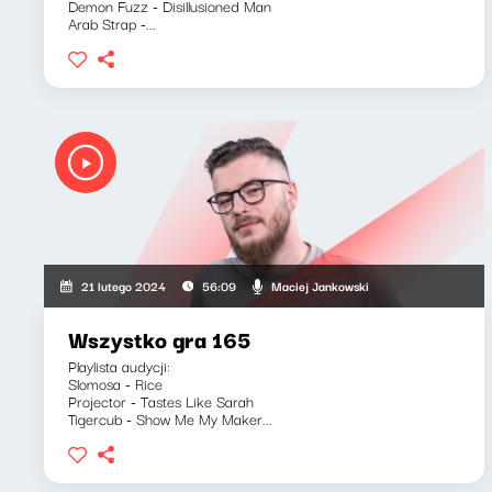
Demon Fuzz - Disillusioned Man
Arab Strap -...
Maciej Jankowski
21 lutego 2024
56:09
Wszystko gra 165
Playlista audycji:
Slomosa - Rice
Projector - Tastes Like Sarah
Tigercub - Show Me My Maker...