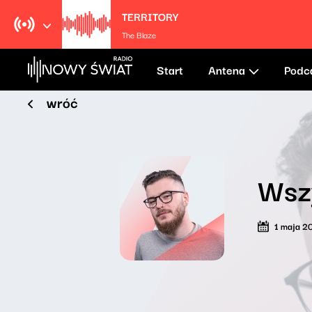
TERRITORY
The Blaze
Start
Antena
Podc
wróć
Wsz
1 maja 2