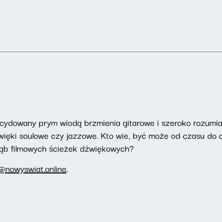
ecydowany prym wiodą brzmienia gitarowe i szeroko rozumiany
więki soulowe czy jazzowe. Kto wie, być może od czasu do 
łąb filmowych ścieżek dźwiękowych?
@nowyswiat.online
.