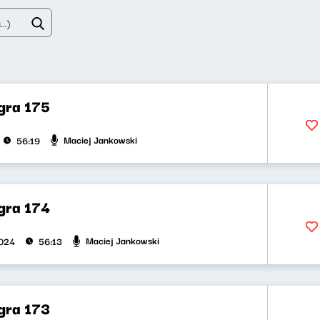
gra 175
Maciej Jankowski
56:19
gra 174
Maciej Jankowski
2024
56:13
gra 173