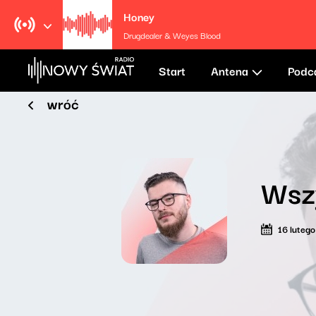
Honey
Drugdealer & Weyes Blood
Start
Antena
Podc
wróć
Wsz
16 luteg