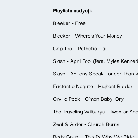
Playlista audycji:
Bleeker - Free
Bleeker - Where's Your Money
Grip Inc. - Pathetic Liar
Slash - April Fool (feat. Myles Kenn
Slash - Actions Speak Louder Than 
Fantastic Negrito - Highest Bidder
Orville Peck - C'mon Baby, Cry
The Traveling Wilburys - Tweeter A
Zeal & Ardor - Church Burns
Body Count - This Is Why We Ride