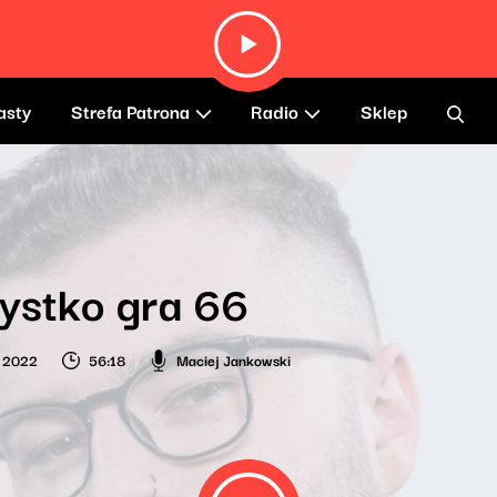
asty
Strefa Patrona
Radio
Sklep
ystko gra 66
o 2022
56:18
Maciej Jankowski