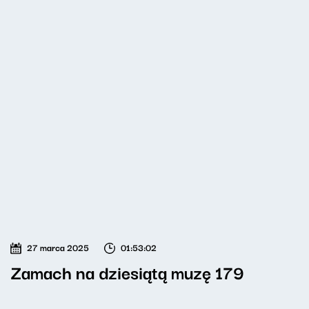
27 marca 2025
01:53:02
Zamach na dziesiątą muzę 179