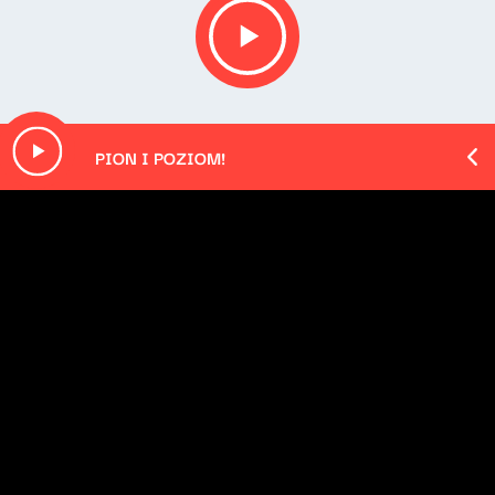
PION I POZIOM!
O odcinku
Playlista audycji:
Trent Reznor - Driver Down
Trevor Jones - Main Title