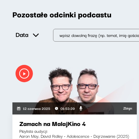
Pozostałe odcinki podcastu
Data
Zbigniew Zam
12 czerwca 2025
01:53:39
Zamach na MalajKino 4
Playlista audycji:
Aaron May, David Ridley - Adolescence - Dojrzewanie (2025)