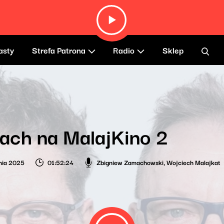
asty
Strefa Patrona
Radio
Sklep
ach na MalajKino 2
nia 2025
01:52:24
Zbigniew Zamachowski
,
Wojciech Malajkat