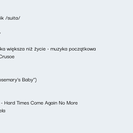
k /suita/
y
ka większa niż życie - muzyka początkowa
 Crusoe
osemary's Baby")
e - Hard Times Come Again No More
ela