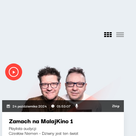
wski, Wojciech Malajkat
Zbigniew Zamachow
24 października 2024
01:53:07
Zamach na MalajKino 1
Playlista audycji:
Czesław Niemen - Dziwny jest ten świat