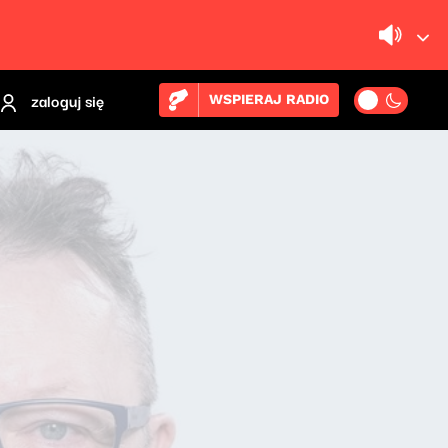
zaloguj się
WSPIERAJ RADIO