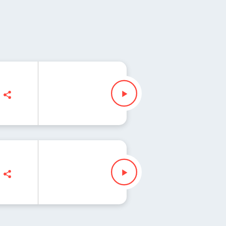
alajkat
alajkat