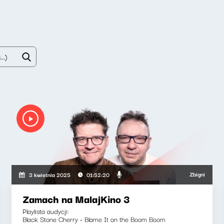
achowski, Wojciech Malajkat
Zbigniew Zamacho
3 kwietnia 2025
01:52:20
Zamach na MalajKino 3
Playlista audycji:
Black Stone Cherry - Blame It on the Boom Boom