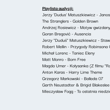
Playlista audycji:
Jerzy 'Dudus' Matuszkiewicz - Janosi
The Stranglers - Golden Brown
Andrzej Rosiewicz - Motyw gwizdan
Goran Bregović - Ausencia
Jerzy "Duduś" Matuszkiewicz - Staw
Robert Mellin - Przygody Robinsona
Michał Lorenc - Taniec Eleny
Matt Monro - Born Free
Magda Umer - Kołysanka (Z filmu "R
Anton Karas - Harry Lime Theme
Grzegorz Markowski - Ballada 07
Garth Neustadter & Brigid Blakesle
Mieczyslaw Fogg - To ostatnia niedzi