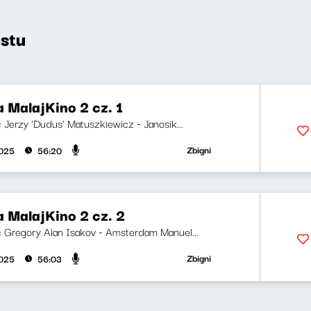
stu
 MalajKino 2 cz. 1
i: Jerzy 'Dudus' Matuszkiewicz - Janosik...
Zbigniew Zamachowski, Wojciech M
2025
56:20
 MalajKino 2 cz. 2
ji: Gregory Alan Isakov - Amsterdam Manuel...
Zbigniew Zamachowski, Wojciech M
2025
56:03