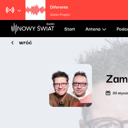
Diferente
Gotan Project
Start
Antena
Podc
wróć
Zam
30 stycz