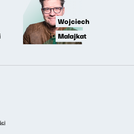
Wojciech
i
Malajkat
ści