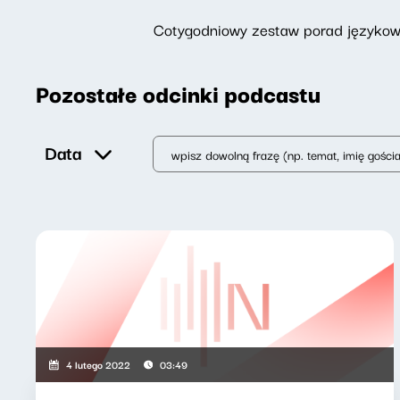
Cotygodniowy zestaw porad językowy
Pozostałe odcinki podcastu
Data
4 lutego 2022
03:49