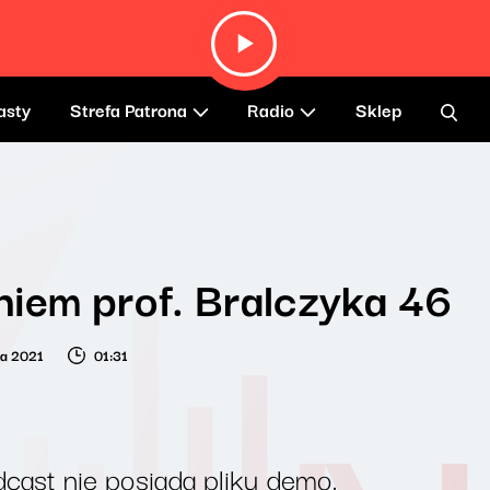
asty
Strefa Patrona
Radio
Sklep
iem prof. Bralczyka 46
ia 2021
01:31
cast nie posiada pliku demo.