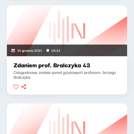
10 grudnia 2021
02:21
Zdaniem prof. Bralczyka 43
Cotygodniowy zestaw porad językowych profesora Jerzego
Bralczyka.