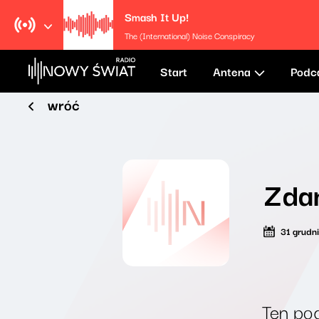
Smash It Up!
The (International) Noise Conspiracy
Start
Antena
Podc
wróć
Zdan
31 grudn
Ten pod