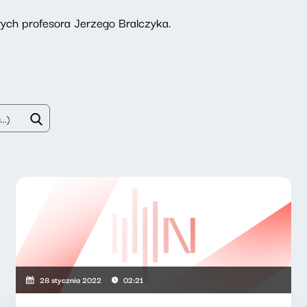
ch profesora Jerzego Bralczyka.
28 stycznia 2022
02:21