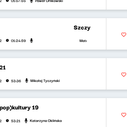
Paweł Orlikowski
2
01:57:55
Szczyt wszystkiego, c
Mateusz Andruszkiewicz, Marc
2
01:24:59
21
Mikołaj Tyczyński
2
53:36
pop)kultury 19
Katarzyna Oklińska
2
53:21