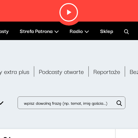
asty
Strefa Patrona
Radio
Sklep
y extra plus
Podcasty otwarte
Reportaże
Be