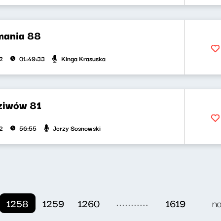
mania 88
Kinga Krasuska
2
01:49:33
dziwów 81
Jerzy Sosnowski
2
56:55
...........
1258
1259
1260
1619
n