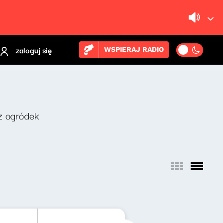
zaloguj się
WSPIERAJ RADIO
z ogródek