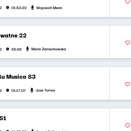
Wojciech Mann
2
01:53:20
ywatne 22
Maria Zamachowska
2
55:56
Su Musica 83
Jose Torres
2
01:17:07
51