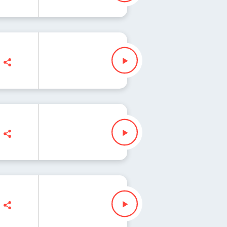
zyli każda lista świata 53
in Mann, Maciej Jankowski