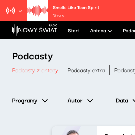
Smells Like Teen Spirit
Nirvana
Start
Antena
Podc
Podcasty
Podcasty z anteny
Podcasty extra
Podcast
Data
Programy
Autor