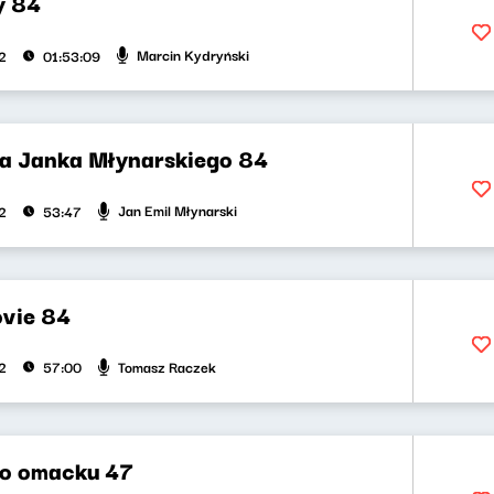
y 84
Marcin Kydryński
2
01:53:09
la Janka Młynarskiego 84
Jan Emil Młynarski
2
53:47
vie 84
Tomasz Raczek
2
57:00
o omacku 47