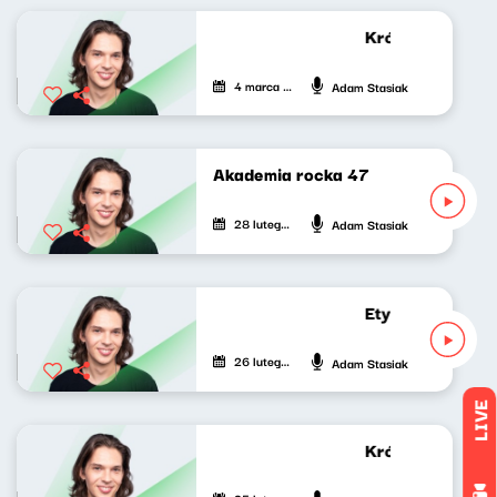
Krótkie zwierzen
4 marca 2023
Adam Stasiak
Akademia rocka 47
28 lutego 2023
Adam Stasiak
Etykieta zastępc
26 lutego 2023
Adam Stasiak
LIVE
Krótkie zwierzen