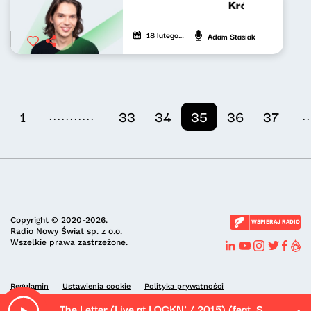
Krótkie zwierzen
18 lutego 2023
Adam Stasiak
...........
..
1
33
34
35
36
37
Copyright © 2020-2026.
WSPIERAJ RADIO
Radio Nowy Świat sp. z o.o.
Wszelkie prawa zastrzeżone.
Regulamin
Ustawienia cookie
Polityka prywatności
The Letter (Live at LOCKN' / 2015) (feat. Susan Tedeschi)