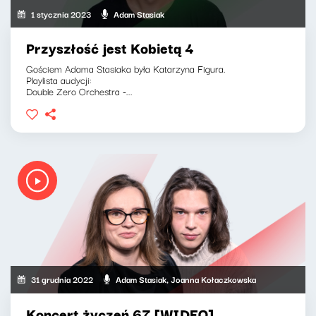
1 stycznia 2023
Adam Stasiak
Przyszłość jest Kobietą 4
Gościem Adama Stasiaka była Katarzyna Figura.
Playlista audycji:
Double Zero Orchestra -...
31 grudnia 2022
Adam Stasiak, Joanna Kołaczkowska
Koncert życzeń 67 [WIDEO]