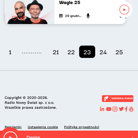
Wagle 25
29 grudnia 2020
Wojciech Wa
...........
1
21
22
23
24
25
Copyright © 2020-2026.
WSPIERAJ RADIO
Radio Nowy Świat sp. z o.o.
Wszelkie prawa zastrzeżone.
Regulamin
Ustawienia cookie
Polityka prywatności
Desire