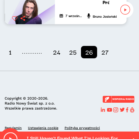
Próbny lot Brun
7 września 2020
Bruno Jasieński
...........
1
24
25
26
27
Copyright © 2020-2026.
WSPIERAJ RADIO
Radio Nowy Świat sp. z o.o.
Wszelkie prawa zastrzeżone.
Regulamin
Ustawienia cookie
Polityka prywatności
I Still Haven't Found What I'm Looking For (Live