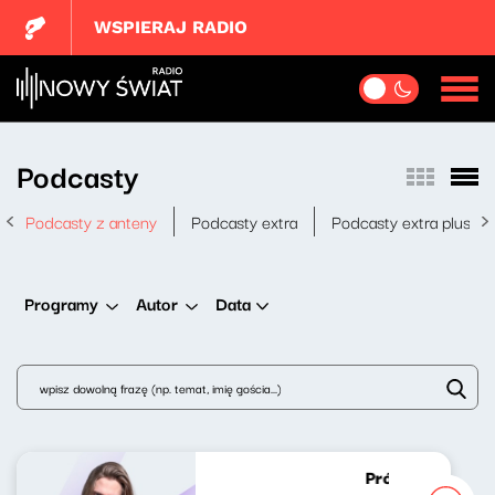
WSPIERAJ RADIO
Podcasty
Podcasty z anteny
Podcasty extra
Podcasty extra plus
Data
Programy
Autor
Próbny lot Brun