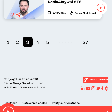
RadioAktywni 278
19 grudnia 2025
Jacek Nizinkiewicz
...........
1
2
3
4
5
27
Copyright © 2020-2026.
WSPIERAJ RADIO
Radio Nowy Świat sp. z o.o.
Wszelkie prawa zastrzeżone.
Regulamin
Ustawienia cookie
Polityka prywatności