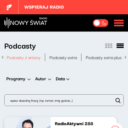
WSPIERAJ RADIO
Podcasty
Podcasty z anteny
Podcasty extra
Podcasty extra plus
Data
Programy
Autor
RadioAktywni 288