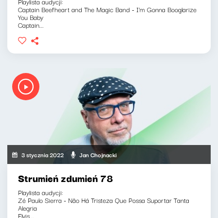
Playlista audycji:
Captain Beefheart and The Magic Band - I'm Gonna Booglarize
You Baby
Captain...
3 stycznia 2022
Jan Chojnacki
Strumień zdumień 78
Playlista audycji:
Zé Paulo Sierra - Não Há Tristeza Que Possa Suportar Tanta
Alegria
Elvis...