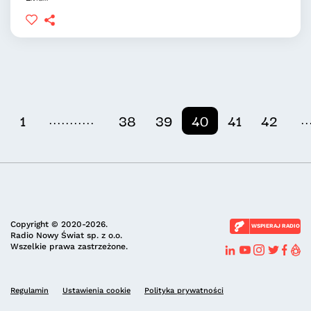
...........
..
1
38
39
40
41
42
Copyright © 2020-2026.
WSPIERAJ RADIO
Radio Nowy Świat sp. z o.o.
Wszelkie prawa zastrzeżone.
Regulamin
Ustawienia cookie
Polityka prywatności