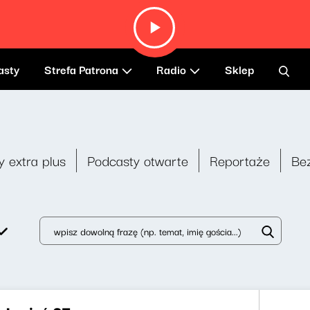
asty
Strefa Patrona
Radio
Sklep
y extra plus
Podcasty otwarte
Reportaże
Be