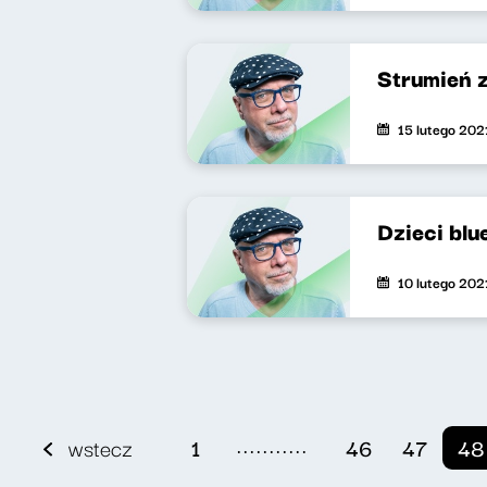
Strumień 
15 lutego 202
Dzieci blu
10 lutego 202
...........
wstecz
1
46
47
48