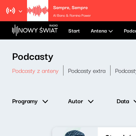
Sempre, Sempre
Al Bano & Romina Power
Start
Antena
Podc
Podcasty
Podcasty z anteny
Podcasty extra
Podcast
Data
Programy
Autor