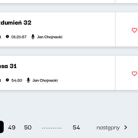
zdumień 32
Jan Chojnacki
1
01:21:57
esa 31
Jan Chojnacki
1
54:30
...........
49
50
54
następny