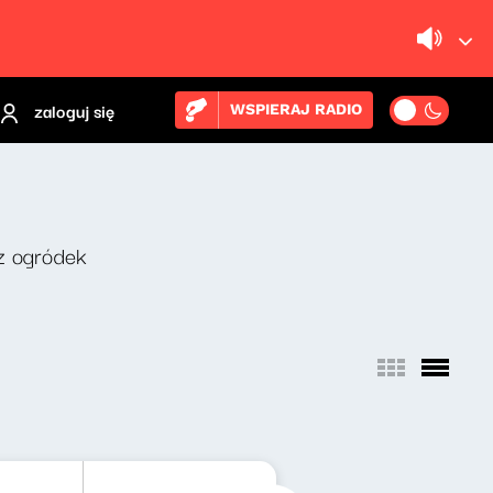
zaloguj się
WSPIERAJ RADIO
z ogródek