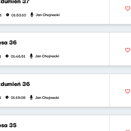
zdumień 37
Jan Chojnacki
1
01:53:10
esa 36
Jan Chojnacki
1
01:46:51
zdumień 36
Jan Chojnacki
1
01:19:08
esa 35