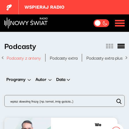
WSPIERAJ RADIO
Podcasty
Podcasty z anteny
Podcasty extra
Podcasty extra plus
Data
Programy
Autor
Wesoła fala Jan