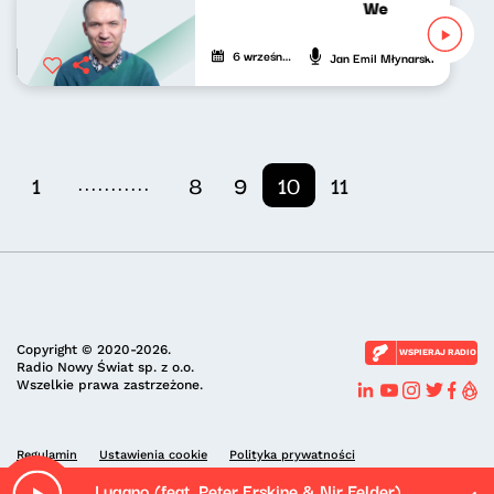
Wesoła fala Jan
6 września 2020
Jan Emil Młynarski
...........
1
8
9
10
11
Copyright © 2020-2026.
WSPIERAJ RADIO
Radio Nowy Świat sp. z o.o.
Wszelkie prawa zastrzeżone.
Regulamin
Ustawienia cookie
Polityka prywatności
Lugano (feat. Peter Erskine & Nir Felder)