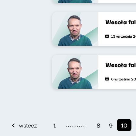
Wesoła fa
13 września 
Wesoła fa
6 września 2
...........
wstecz
1
8
9
10