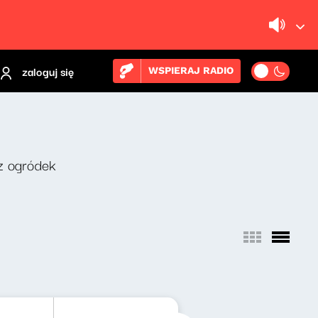
zaloguj się
WSPIERAJ RADIO
z ogródek