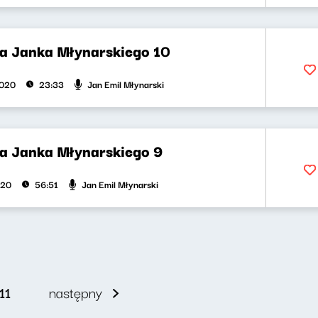
la Janka Młynarskiego 10
Jan Emil Młynarski
2020
23:33
la Janka Młynarskiego 9
Jan Emil Młynarski
020
56:51
11
następny