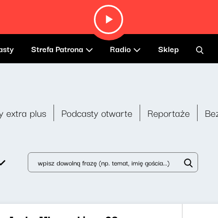
asty
Strefa Patrona
Radio
Sklep
y extra plus
Podcasty otwarte
Reportaże
Be