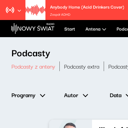
Anybody Home (Acid Drinkers Cover)
Zespół ADHD
Start
Antena
Podc
Podcasty
Podcasty z anteny
Podcasty extra
Podcast
Data
Programy
Autor