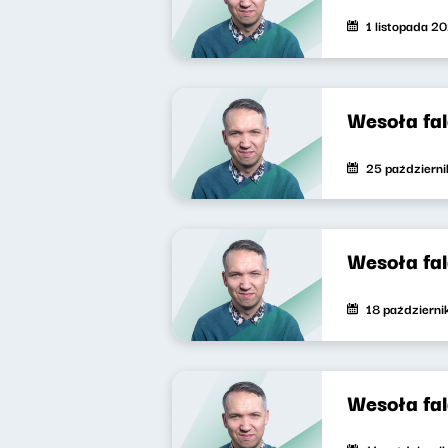
1 listopada 2
Wesoła fa
25 październ
Wesoła fa
18 październ
Wesoła fa