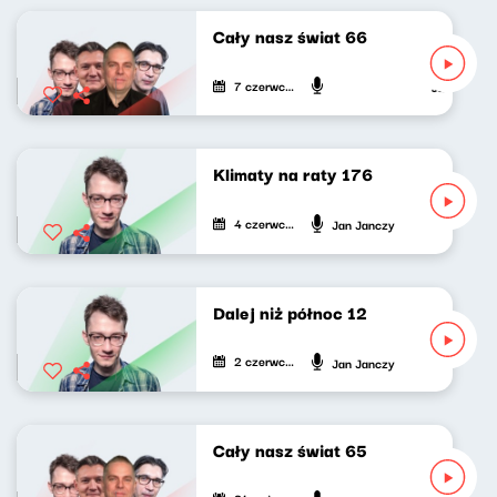
Cały nasz świat 66
7 czerwca 2024
Jan Janczy,
Klimaty na raty 176
4 czerwca 2024
Jan Janczy
Dalej niż północ 12
2 czerwca 2024
Jan Janczy
Cały nasz świat 65