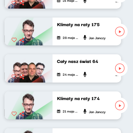
31 maja 2024
Jan Janczy,
Klimaty na raty 175
28 maja 2024
Jan Janczy
Cały nasz świat 64
24 maja 2024
Jan Janczy,
Klimaty na raty 174
21 maja 2024
Jan Janczy