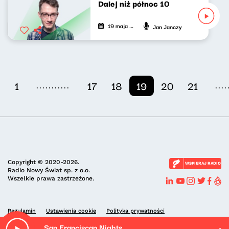
Dalej niż północ 10
19 maja 2024
Jan Janczy
...........
....
1
17
18
19
20
21
Copyright © 2020-2026.
WSPIERAJ RADIO
Radio Nowy Świat sp. z o.o.
Wszelkie prawa zastrzeżone.
Regulamin
Ustawienia cookie
Polityka prywatności
San Franciscan Nights