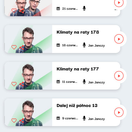
21 czerwca 2024
Jan Janczy,
Klimaty na raty 178
18 czerwca 2024
Jan Janczy
Klimaty na raty 177
11 czerwca 2024
Jan Janczy
Dalej niż północ 13
9 czerwca 2024
Jan Janczy