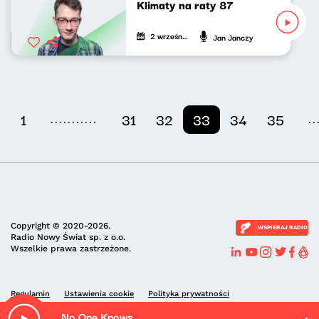
Klimaty na raty 87
2 września 2022
Jan Janczy
...........
..
1
31
32
33
34
35
Copyright © 2020-2026.
WSPIERAJ RADIO
Radio Nowy Świat sp. z o.o.
Wszelkie prawa zastrzeżone.
Regulamin
Ustawienia cookie
Polityka prywatności
No One Knows