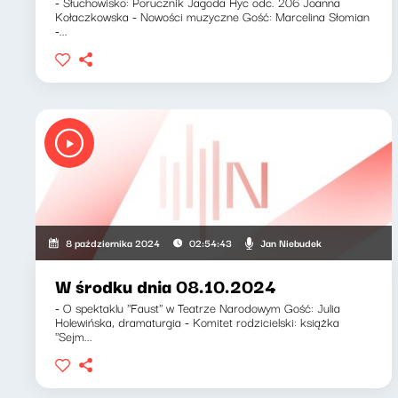
- Słuchowisko: Porucznik Jagoda Hyc odc. 206 Joanna
Kołaczkowska - Nowości muzyczne Gość: Marcelina Słomian
-...
Jan Niebudek
8 października 2024
02:54:43
W środku dnia 08.10.2024
- O spektaklu ''Faust'' w Teatrze Narodowym Gość: Julia
Holewińska, dramaturgia - Komitet rodzicielski: książka
''Sejm...