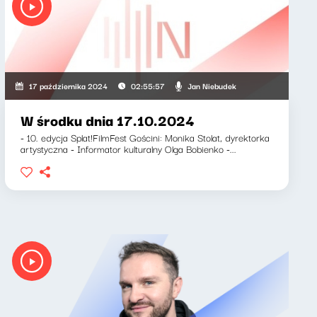
Jan Niebudek
17 października 2024
02:55:57
W środku dnia 17.10.2024
- 10. edycja Splat!FilmFest Gościni: Monika Stolat, dyrektorka
artystyczna - Informator kulturalny Olga Bobienko -...