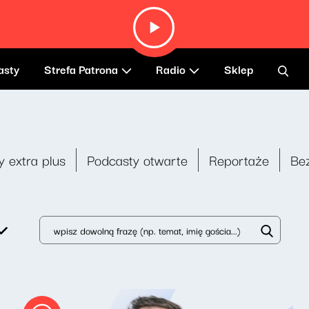
asty
Strefa Patrona
Radio
Sklep
y extra plus
Podcasty otwarte
Reportaże
Be