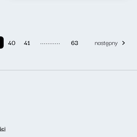
...........
40
41
63
następny
ści