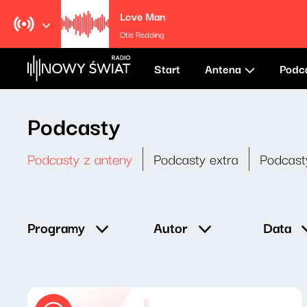
Love Man
Otis Redding
Start
Antena
Podc
Podcasty
Podcasty z anteny
Podcasty extra
Podcast
Data
Programy
Autor