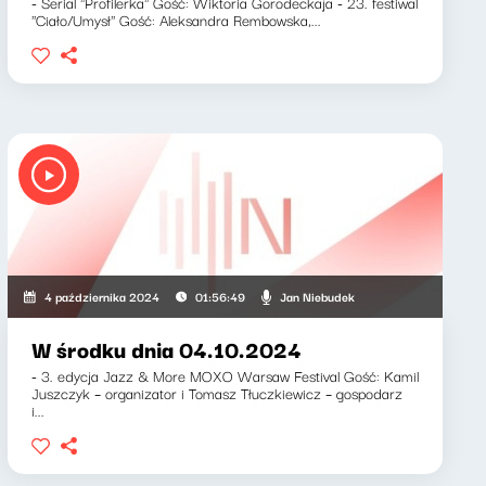
- Serial ''Profilerka'' Gość: Wiktoria Gorodeckaja - 23. festiwal
''Ciało/Umysł'' Gość: Aleksandra Rembowska,...
Jan Niebudek
4 października 2024
01:56:49
W środku dnia 04.10.2024
- 3. edycja Jazz & More MOXO Warsaw Festival Gość: Kamil
Juszczyk – organizator i Tomasz Tłuczkiewicz – gospodarz
i...