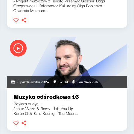
- Projekt muzyczny z Renatą Przemyk Gościni: Daga
Gregorowicz - Informator Kulturalny Olga Bobienko -
Otwarcie Muzeum...
Jan Niebudek
5 października 2024
57:39
Muzyka odśrodkowa 16
Playlista audycji:
Jessie Ware & Romy - Lift You Up
Karen O & Ezra Koenig - The Moon...