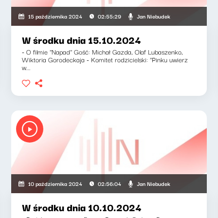
Jan Niebudek
15 października 2024
02:55:29
W środku dnia 15.10.2024
- O filmie ''Napad'' Gość: Michał Gazda, Olaf Lubaszenko,
Wiktoria Gorodeckaja - Komitet rodzicielski: ''Pinku uwierz
w...
Jan Niebudek
10 października 2024
02:56:04
W środku dnia 10.10.2024