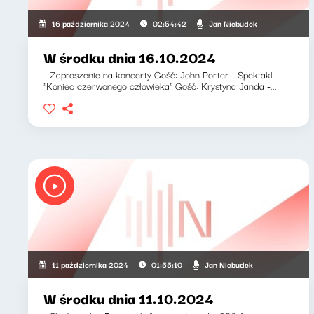
Jan Niebudek
16 października 2024
02:54:42
W środku dnia 16.10.2024
- Zaproszenie na koncerty Gość: John Porter - Spektakl
''Koniec czerwonego człowieka'' Gość: Krystyna Janda -...
Jan Niebudek
11 października 2024
01:55:10
W środku dnia 11.10.2024