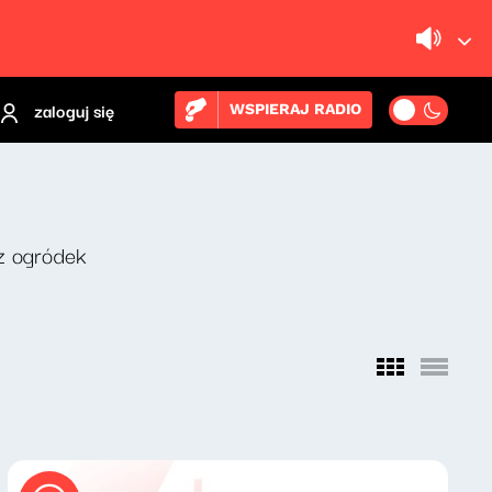
zaloguj się
WSPIERAJ RADIO
z ogródek