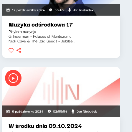
Jan Niebudek
12 października 2024
56:46
Muzyka odśrodkowa 17
Playlista audycji:
Grinderman - Palaces of Montezuma
Nick Cave & The Bad Seeds - Jubilee...
Jan Niebudek
9 października 2024
02:55:54
W środku dnia 09.10.2024