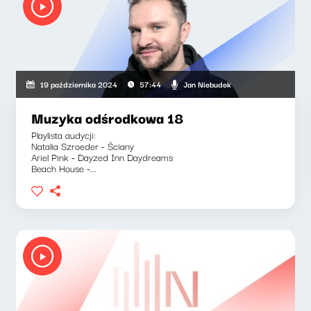
Jan Niebudek
19 października 2024
57:44
Muzyka odśrodkowa 18
Playlista audycji:
Natalia Szroeder - Ściany
Ariel Pink - Dayzed Inn Daydreams
Beach House -...