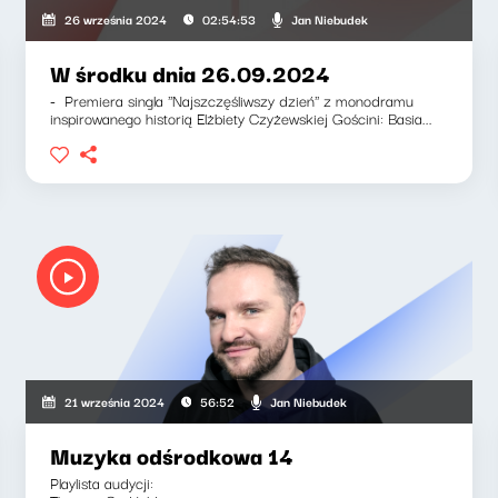
Jan Niebudek
26 września 2024
02:54:53
W środku dnia 26.09.2024
- Premiera singla ''Najszczęśliwszy dzień'' z monodramu
inspirowanego historią Elżbiety Czyżewskiej Gościni: Basia...
Jan Niebudek
21 września 2024
56:52
Muzyka odśrodkowa 14
Playlista audycji: