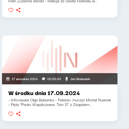
Polin Zuzanna Iłenda - Relacja ze Siesta Festivalu w...
Jan Niebudek
17 września 2024
02:55:53
W środku dnia 17.09.2024
- Info-nauka Olga Bobienko - Felieton: murzyn Michał Rusinek
- Płyta ''Pieśni Współczesne. Tom II'' z Zespołem...