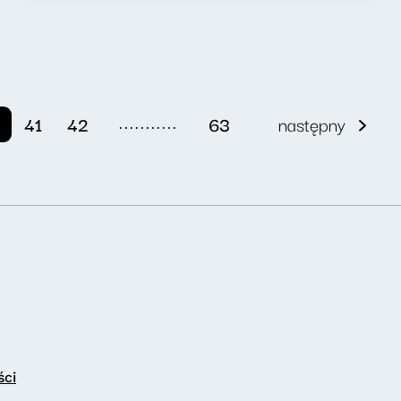
...........
41
42
63
następny
ści