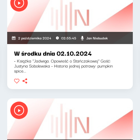
Jan Niebudek
2 października 2024
02:55:45
W środku dnia 02.10.2024
- Książka ''Jadwiga. Opowieść o Stańczakowej'' Gość:
Justyna Sobolewska - Historia jednej potrawy: pumpkin
spice...