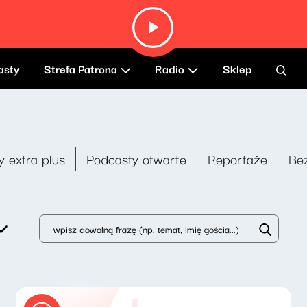
asty
Strefa Patrona
Radio
Sklep
y extra plus
Podcasty otwarte
Reportaże
Be