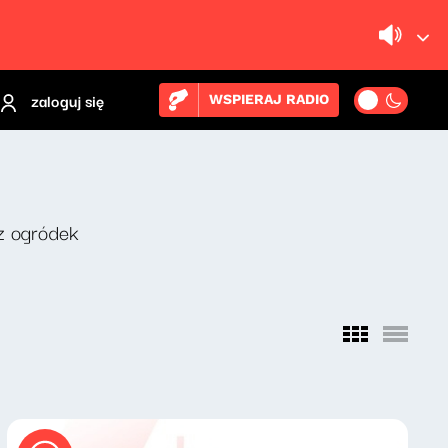
zaloguj się
WSPIERAJ RADIO
z ogródek