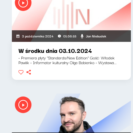
Jan Niebudek
3 października 2024
01:56:18
W środku dnia 03.10.2024
- Premiera płyty ''Standards/New Edition'' Gość: Włodek
Pawlik - Informator kulturalny Olga Bobienko - Wystawa...