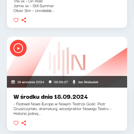
The xx - On Hold
Jamie xx - Still Summer
Oliver Sim - Unreliable...
Jan Niebudek
18 września 2024
02:56:27
W środku dnia 18.09.2024
- Festiwal Nowa Europa w Nowym Teatrze Gość: Piotr
Gruszczyński, dramaturg, wicedyrektor Nowego Teatru -
Historia jednej...