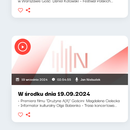
w Warszawie Gość: Daniel Kotowski - Festiwal Polskich...
Jan Niebudek
19 września 2024
02:54:55
W środku dnia 19.09.2024
- Premiera filmu ''Drużyna A(A)'' Gościni: Magdalena Cielecka
- Informator kulturalny Olga Bobienko - Trasa koncertowa...