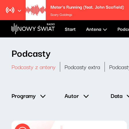
Meter's Running (feat. John Scofield)
Scary Goldings
Start
Antena
Podc
Podcasty
Podcasty z anteny
Podcasty extra
Podcast
Data
Programy
Autor