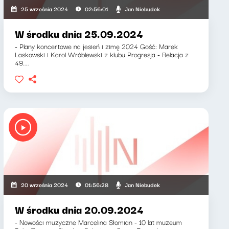
Jan Niebudek
25 września 2024
02:56:01
W środku dnia 25.09.2024
- Plany koncertowe na jesień i zimę 2024 Gość: Marek
Laskowski i Karol Wróblewski z klubu Progresja - Relacja z
49....
Jan Niebudek
20 września 2024
01:56:28
W środku dnia 20.09.2024
- Nowości muzyczne Marcelina Słomian - 10 lat muzeum