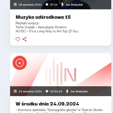
Jan Niebudek
28 września 2024
57:14
Muzyka odśrodkowa 15
Playlista audycji:
Tame Impala - Apocalypse Dreams
AC/DC - It's a Long Way to the Top (If You...
Jan Niebudek
24 września 2024
02:55:24
W środku dnia 24.09.2024
- Premiera spektaklu ''Scenografia głosów'' w Teatrze Studio