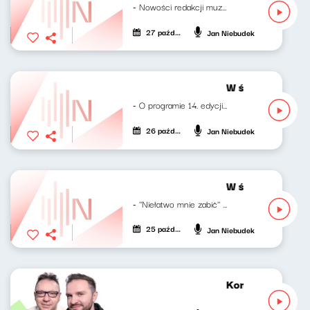
- Nowości redakcji muzycznej RNŚ Marcelina...
27 października 2023
Jan Niebudek
W środku dnia 2
- O programie 14. edycji AFF we...
26 października 2023
Jan Niebudek
W środku dnia 2
- ''Niełatwo mnie zabić'' - pierwsza...
25 października 2023
Jan Niebudek
Koncert życzeń 