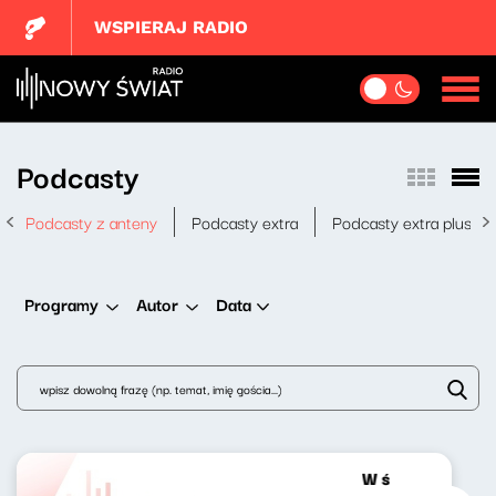
WSPIERAJ RADIO
Podcasty
Podcasty z anteny
Podcasty extra
Podcasty extra plus
Data
Programy
Autor
W środku dnia 2