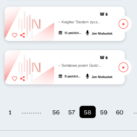
W środku dnia 11
- Książka ''Siedem życzeń. Rozmowy o...
11 października 2023
Jan Niebudek
W środku dnia 0
- Serialowa jesień Gość: Kaja...
9 października 2023
Jan Niebudek
...........
.
1
56
57
58
59
60