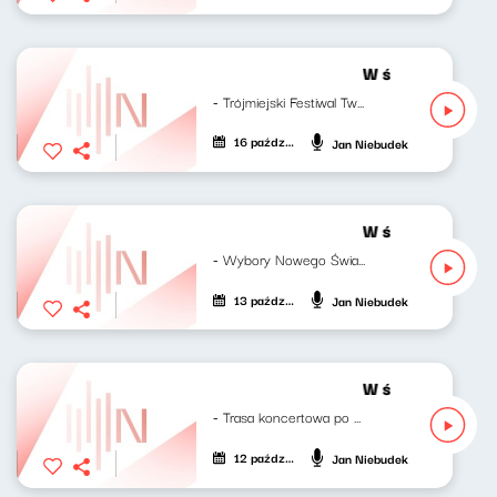
W środku dnia 1
- Trójmiejski Festiwal Twórczości Kobiet...
16 października 2023
Jan Niebudek
W środku dnia 1
- Wybory Nowego Świata w Onecie - O nowym...
13 października 2023
Jan Niebudek
W środku dnia 1
- Trasa koncertowa po Europie Dave Pen,...
12 października 2023
Jan Niebudek