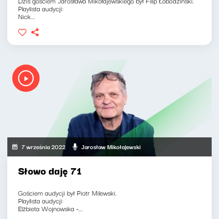
Dziś gościem Jarosława Mikołajewskiego był Filip Łobodziński.
Playlista audycji:
Nick...
7 września 2022
Jarosław Mikołajewski
Słowo daję 71
Gościem audycji był Piotr Milewski.
Playlista audycji:
Elżbieta Wojnowska -...