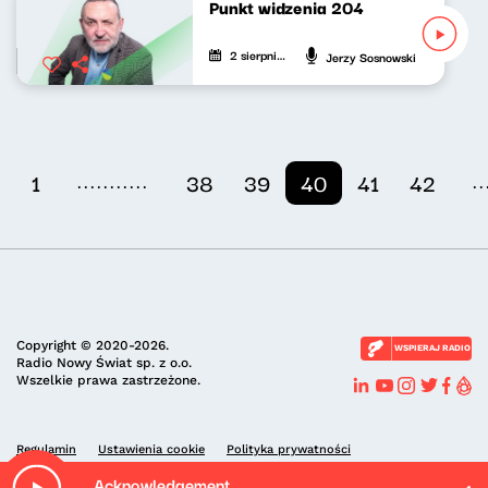
Punkt widzenia 204
2 sierpnia 2021
Jerzy Sosnowski
...........
..
1
38
39
40
41
42
Copyright © 2020-2026.
WSPIERAJ RADIO
Radio Nowy Świat sp. z o.o.
Wszelkie prawa zastrzeżone.
Regulamin
Ustawienia cookie
Polityka prywatności
Acknowledgement