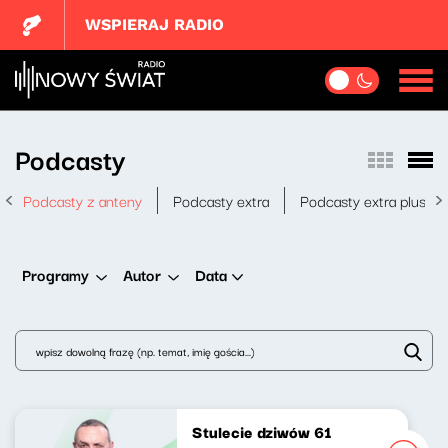
WSPIERAJ RADIO
Podcasty
Podcasty z anteny
Podcasty extra
Podcasty extra plus
Data
Programy
Autor
Stulecie dziwów 61