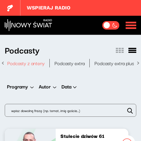
WSPIERAJ RADIO
Podcasty
Podcasty z anteny
Podcasty extra
Podcasty extra plus
Data
Programy
Autor
Stulecie dziwów 61