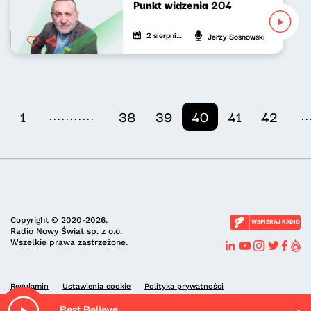
Punkt widzenia 204
2 sierpnia 2021
Jerzy Sosnowski
...........
..
1
38
39
40
41
42
Copyright © 2020-2026.
WSPIERAJ RADIO
Radio Nowy Świat sp. z o.o.
Wszelkie prawa zastrzeżone.
Regulamin
Ustawienia cookie
Polityka prywatności
Best Believe