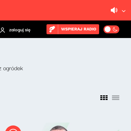
zaloguj się
WSPIERAJ RADIO
z ogródek