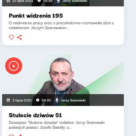
Jerzy Sosnowski
12 lipca 2021
56:46
Punkt widzenia 195
O nadmiarze pracy oraz o pracoholizmie rozmawiała dziś z
redaktorem Jerzym Sosnowskim...
Jerzy Sosnowski
3 lipca 2021
56:30
Stulecie dziwów 51
Dzisiejsze "Stulecie dziwów" redaktor Jerzy Sosnowski
poświęcił postaci Józefa Światły, o...