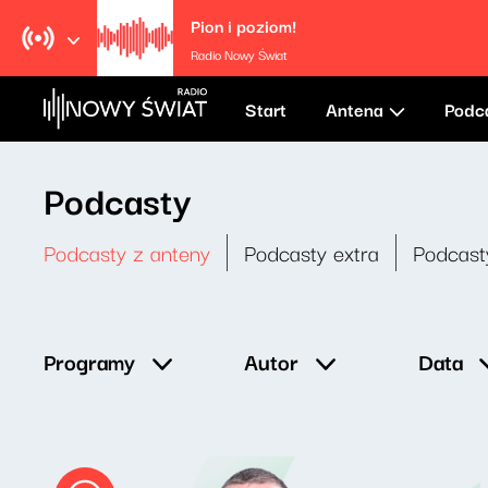
Pion i poziom!
Radio Nowy Świat
Start
Antena
Podc
Podcasty
Podcasty z anteny
Podcasty extra
Podcast
Data
Programy
Autor