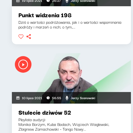
Jerzy Sosnowski
19 lipca 2021
36:37
Punkt widzenia 198
Dziś o wartości podróżowania, jak i o wartości wspominania
podróży i marzeń o nich; o tym,...
Jerzy Sosnowski
10 lipca 2021
56:55
Stulecie dziwów 52
Playlista audycji:
Monika Borzym, Kuba Badach, Wojciech Waglewski,
Zbigniew Zamachowski - Tango Nowy...