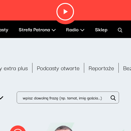
asty
Strefa Patrona
Radio
Sklep
y extra plus
Podcasty otwarte
Reportaże
Be