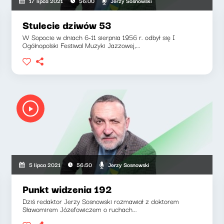
Jerzy Sosnowski
17 lipca 2021
56:00
Stulecie dziwów 53
W Sopocie w dniach 6-11 sierpnia 1956 r. odbył się I
Ogólnopolski Festiwal Muzyki Jazzowej,...
Jerzy Sosnowski
5 lipca 2021
56:50
Punkt widzenia 192
Dziś redaktor Jerzy Sosnowski rozmawiał z doktorem
Sławomirem Józefowiczem o ruchach...