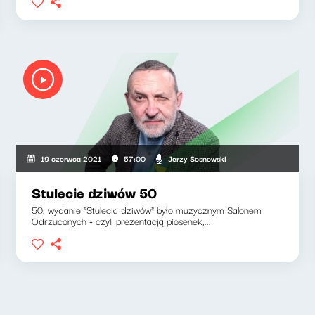
Jerzy Sosnowski
19 czerwca 2021
57:00
Stulecie dziwów 50
50. wydanie "Stulecia dziwów" było muzycznym Salonem
Odrzuconych - czyli prezentacją piosenek,...