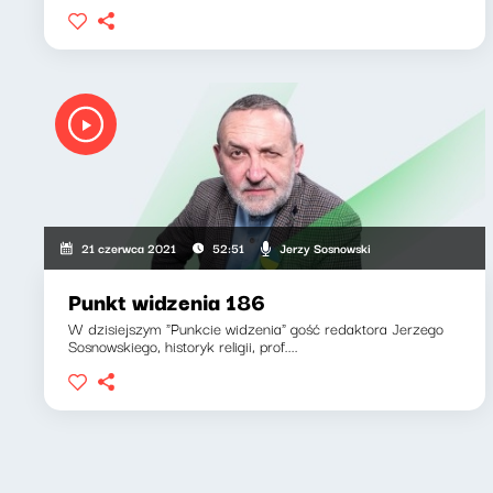
Jerzy Sosnowski
21 czerwca 2021
52:51
Punkt widzenia 186
W dzisiejszym "Punkcie widzenia" gość redaktora Jerzego
Sosnowskiego, historyk religii, prof....