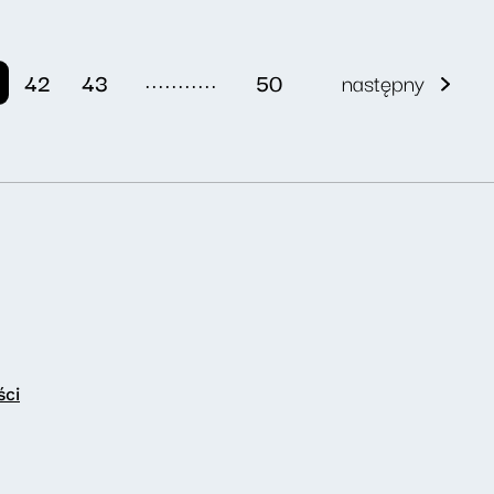
...........
42
43
50
następny
ści