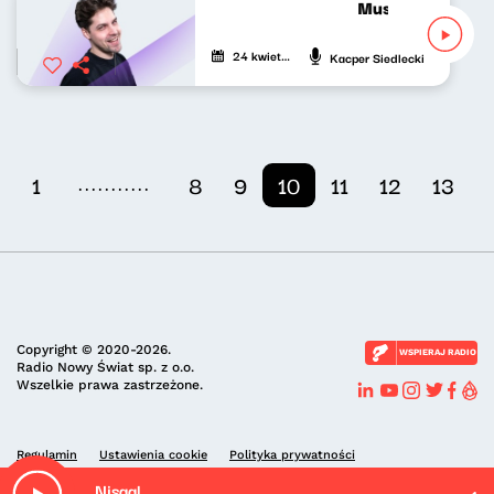
Musicalowe opow
24 kwietnia 2024
Kacper Siedlecki
...........
1
8
9
10
11
12
13
Copyright © 2020-2026.
WSPIERAJ RADIO
Radio Nowy Świat sp. z o.o.
Wszelkie prawa zastrzeżone.
Regulamin
Ustawienia cookie
Polityka prywatności
Nisaal